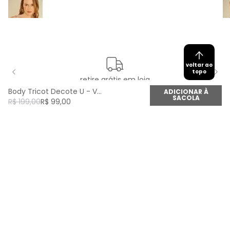
voltar ao
topo
retire grátis em loja
Body Tricot Decote U - Vermelho Gitano
ADICIONAR À
SACOLA
R$
199
,
00
R$
99
,
00
newsletter
Cadastre seu e-mail aqui e fique por dentro de
todas as novidades!