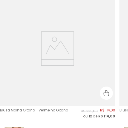
Blusa Malha Gitano - Vermelho Gitano
R$
114
,
00
Blus
R$
229
,
00
ou
1x
de
R$
114,00