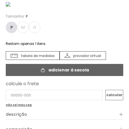
:
Tamanho
P
P
M
G
Restam apenas
1
itens.
tabela de medidas
provador virtual
adicionar à sacola
calcule o frete
não sei meu cep
+
descrição