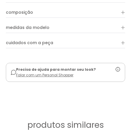
Estilosa, A Blusa Tricot Transpassada apresenta shape justo,
+
composição
mangas 3/4 e decote transpassado. A peça é confeccionada
em tricot confortável e pode ser utilizada em diversas
ocasiões. Aproveite para combinar com peças e acessórios
+
90% acrílico e 10% poliéster
da coleção!
medidas da modelo
+
cuidados com a peça
ver guia de uso
Precisa de ajuda para montar seu look?
Falar com um Personal Shopper
produtos similares