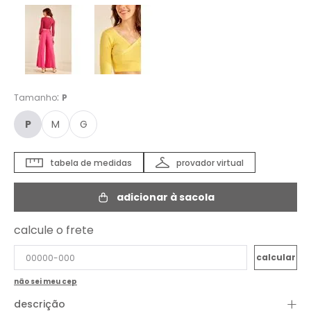
:
Tamanho
P
P
M
G
tabela de medidas
provador virtual
adicionar à sacola
calcule o frete
não sei meu cep
+
descrição