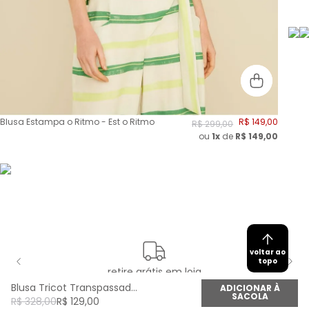
Blusa Estampa o Ritmo - Est o Ritmo
R$
149
,
00
R$
299
,
00
ou
1x
de
R$
149,00
voltar ao
topo
retire grátis em loja
Blusa Tricot Transpassada - Fucsia Happy
ADICIONAR À
SACOLA
R$
328
,
00
R$
129
,
00