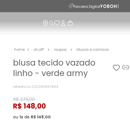
PARCELAMENTO
Parceria Digital
oh,off!
roupas
blusas e camisas
blusa tecido vazado
linho - verde army
referência
:
020393897864
R$
378
,
00
R$
148
,
00
ou
1
de
R$
148
,
00