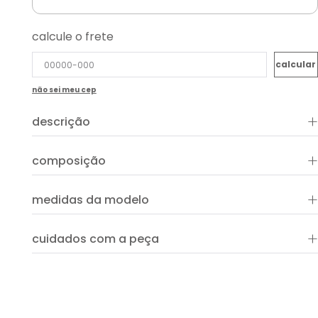
calcule o frete
não sei meu cep
+
descrição
+
composição
+
medidas da modelo
+
cuidados com a peça
ver guia de uso