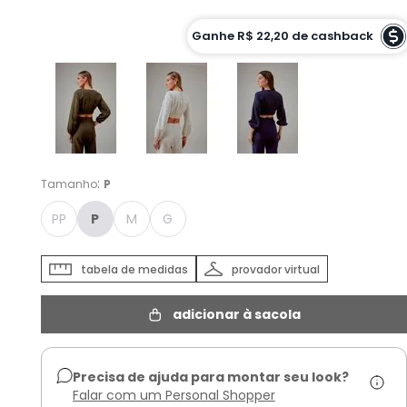
Cor :
Ganhe
R$ 22,20
de cashback
VERDE ARMY - P
:
Tamanho
P
PP
P
M
G
tabela de medidas
provador virtual
adicionar à sacola
Precisa de ajuda para montar seu look?
Falar com um Personal Shopper