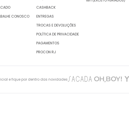
18h (EXCETO FERIADOS)
ACADO
CASHBACK
ABALHE CONOSCO
ENTREGAS
TROCAS E DEVOLUÇÕES
POLÍTICA DE PRIVACIDADE
PAGAMENTOS
PROCON RJ
cial e fique por dentro das novidades
nes Maciel 105 – São Cristovão – Rio de Janeiro -CEP: 20940-010, inscrita no CNPJ/