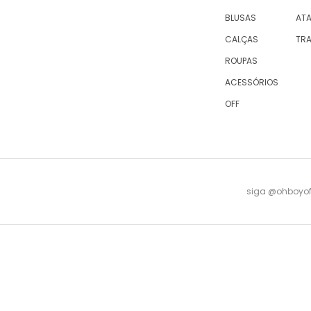
BLUSAS
AT
CALÇAS
TR
ROUPAS
ACESSÓRIOS
OFF
siga @ohboyofi
© 2023 OH,BOY! | ACTUM INDUSTRIA E COMERCIO LTDA, sociedade com sede na Rua Antu
08 -
falecomagente@ohboy.com.br
- PROCON/RJ