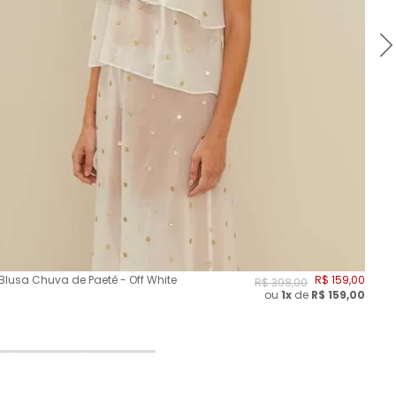
Blusa Chuva de Paetê - Off White
R$
159
,
00
Blu
R$
398
,
00
ou
1x
de
R$
159,00