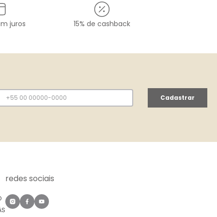
em juros
15% de cashback
Cadastrar
redes sociais
O
ÀS