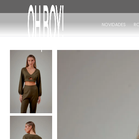
TERMOS MAIS BUSCADOS
15% D
1
º
vestido
NOVIDADES
R
2
º
vestido longo
3
º
blusa
4
º
calça
5
º
vestido midi
6
º
vestido curto
7
º
tricot
8
º
calça jeans
9
º
short
10
º
macacão