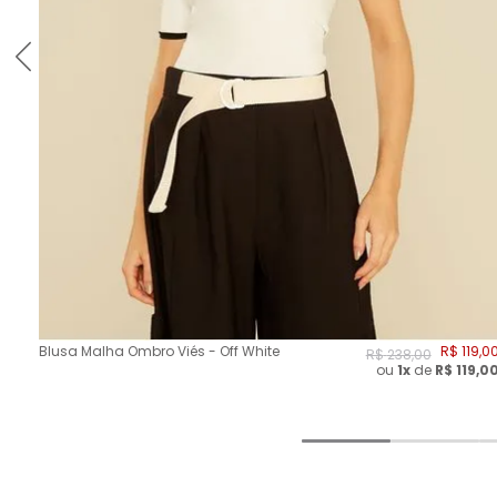
Blusa Malha Ombro Viés - Off White
R$
119
,
0
R$
238
,
00
ou
1x
de
R$
119,0