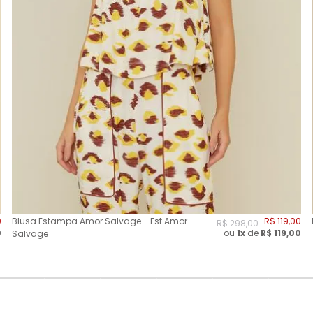
0
Blusa Estampa Amor Salvage - Est Amor
R$
119
,
00
R$
298
,
00
0
ou
1x
de
R$
119,00
Salvage