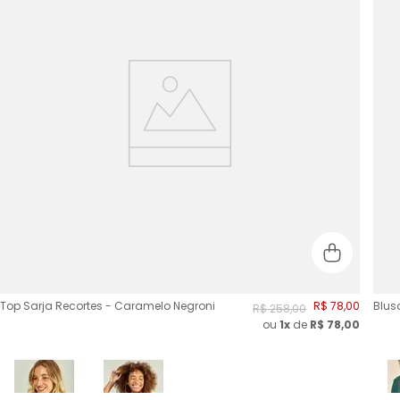
Top Sarja Recortes - Caramelo Negroni
R$
78
,
00
Blus
R$
258
,
00
ou
1x
de
R$
78,00