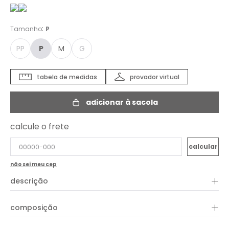
:
Tamanho
P
PP
P
M
G
tabela de medidas
provador virtual
adicionar à sacola
calcule o frete
não sei meu cep
+
descrição
+
composição