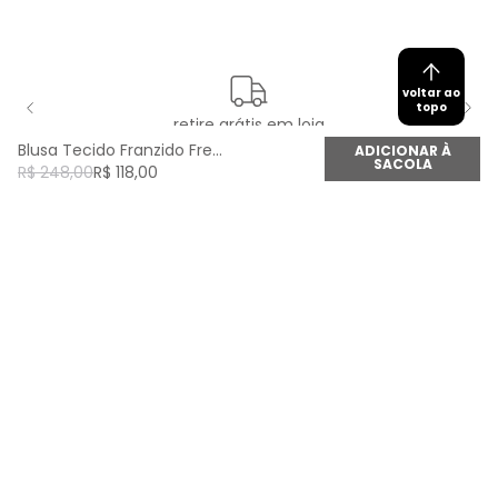
voltar ao
topo
retire grátis em loja
Blusa Tecido Franzido Frente - Preto
ADICIONAR À
SACOLA
R$
248
,
00
R$
118
,
00
newsletter
Cadastre seu e-mail aqui e fique por dentro de
todas as novidades!