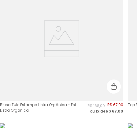
Blusa Tule Estampa Listra Orgânica - Est
R$
67
,
00
Top 
R$
168
,
00
Listra Organica
ou
1x
de
R$
67,00