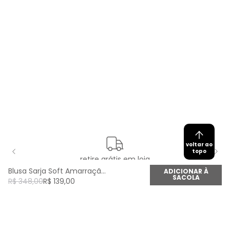
voltar ao
topo
retire grátis em loja
Blusa Sarja Soft Amarração - Laranja Quente
ADICIONAR À
SACOLA
R$
348
,
00
R$
139
,
00
newsletter