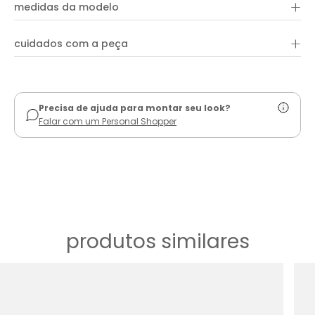
+
100% viscose
proporcionando um visual sofisticado e moderno.
medidas da modelo
+
cuidados com a peça
ver guia de uso
Precisa de ajuda para montar seu look?
Falar com um Personal Shopper
produtos similares