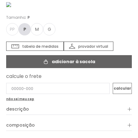
:
Tamanho
P
PP
P
M
G
tabela de medidas
provador virtual
adicionar à sacola
calcule o frete
não sei meu cep
+
descrição
A Blusa de Sarja Soft Amarração é uma peça elegante e
+
composição
versátil, perfeita para compor diferentes looks. Possui um
comprimento cropped, mangas compridas, decote frontal em
"V", detalhes em recortes e uma amarração posterior,