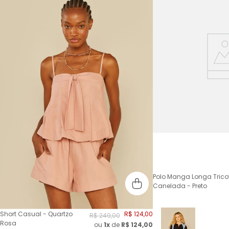
Polo Manga Longa Trico
Canelada - Preto
Short Casual - Quartzo
R$
124
,
00
R$
249
,
00
Rosa
ou
1x
de
R$
124,00