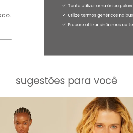
Tente utilizar uma única palavr
ado.
Utilize termos genéricos na bus
Procure utilizar sinônimos ao 
sugestões para você