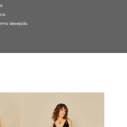
a.
ca.
termo desejado.