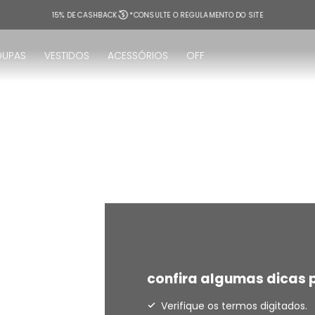
15% DE CASHBACK
*CONSULTE O REGULAMENTO DO SITE
OUPAS
VESTIDOS
ACESSÓRIOS
OFF
!
confira algumas dicas p
Verifique os termos digitados.