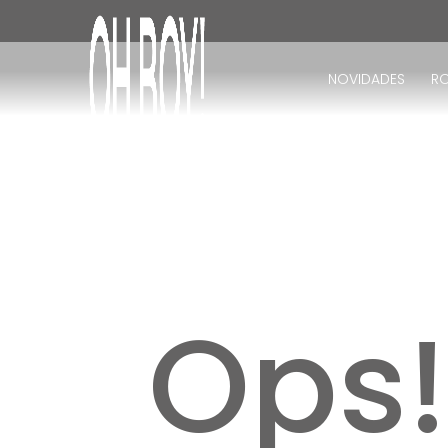
TERMOS MAIS BUSCADOS
1
º
vestido
NOVIDADES
R
2
º
vestido longo
3
º
blusa
4
º
vestido midi
5
º
calça
6
º
vestido curto
7
º
tricot
8
º
calça jeans
Ops
9
º
macacão
10
º
short