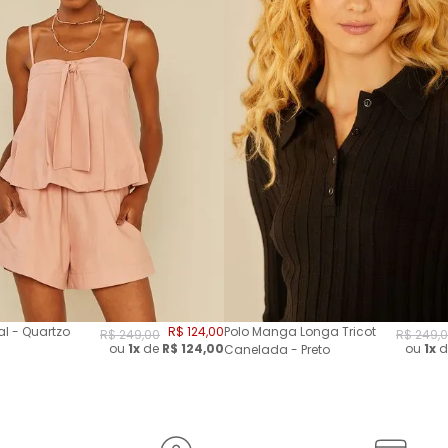
l - Quartzo
R$
124
,
00
Polo Manga Longa Tricot
R$
249
,
00
R$
249
,
0
ou
1x
de
R$
124,00
ou
1x
d
Canelada - Preto