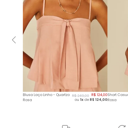
Blusa Laço Linho - Quartzo
R$
124
,
00
Short Casua
R$
249
,
00
ou
1x
de
R$
124,00
Rosa
Rosa