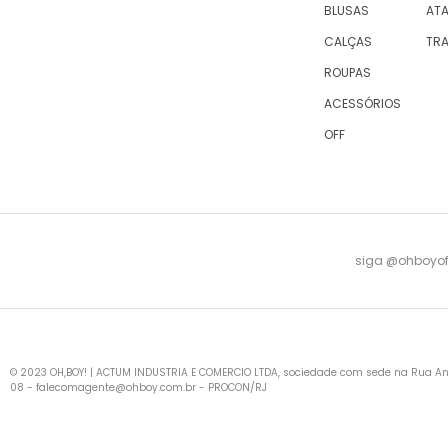
BLUSAS
AT
CALÇAS
TR
ROUPAS
ACESSÓRIOS
OFF
siga @ohboyofi
© 2023 OH,BOY! | ACTUM INDUSTRIA E COMERCIO LTDA, sociedade com sede na Rua Antu
08 -
falecomagente@ohboy.com.br
- PROCON/RJ