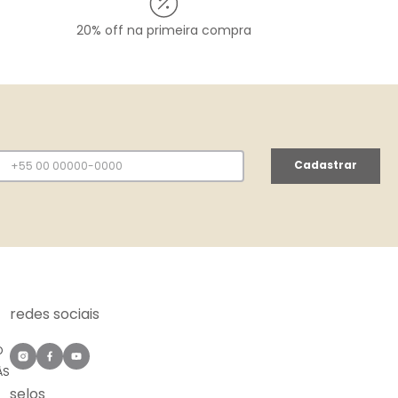
20% off na primeira compra
Cadastrar
redes sociais
O
ÀS
selos