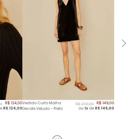
R$
124
,
00
Vestido Curto Malha
R$
149
,
00
0
R$
299
,
00
e
R$
124,00
ou
1x
de
R$
149,00
Decote Veludo - Preto