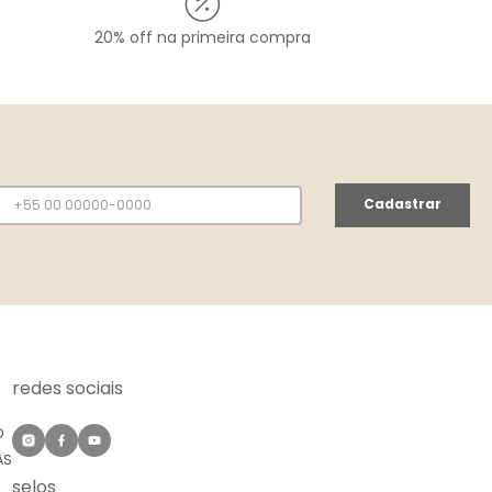
20% off na primeira compra
Cadastrar
redes sociais
O
ÀS
selos