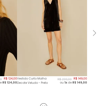
R$
124
,
00
Vestido Curto Malha
R$
149
,
00
0
R$
299
,
00
e
R$
124,00
ou
1x
de
R$
149,00
Decote Veludo - Preto