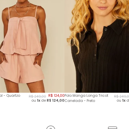
l - Quartzo
R$
124
,
00
Polo Manga Longa Tricot
R$
249
,
00
R$
249
,
0
ou
1x
de
R$
124,00
ou
1x
d
Canelada - Preto