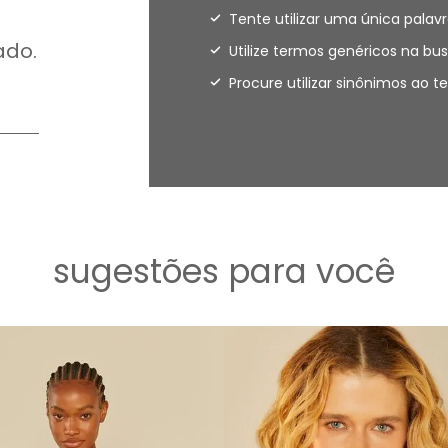
Tente utilizar uma única palavr
ado.
Utilize termos genéricos na bus
Procure utilizar sinônimos ao 
sugestões para você