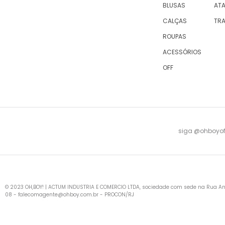
BLUSAS
AT
CALÇAS
TR
ROUPAS
ACESSÓRIOS
OFF
siga @ohboyofi
© 2023 OH,BOY! | ACTUM INDUSTRIA E COMERCIO LTDA, sociedade com sede na Rua Antu
08 -
falecomagente@ohboy.com.br
- PROCON/RJ