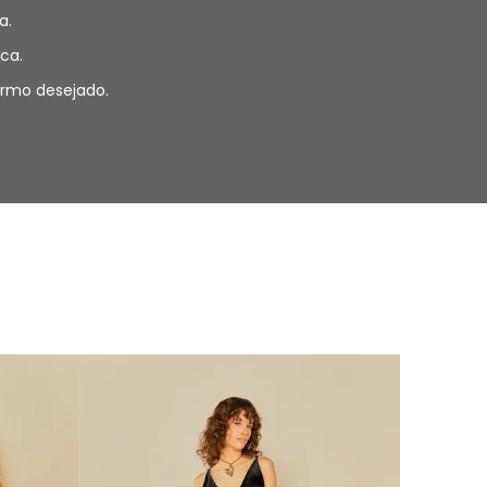
a.
ca.
termo desejado.