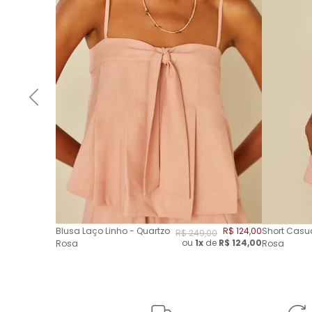
Blusa Laço Linho - Quartzo
R$
124
,
00
Short Casua
R$
249
,
00
ou
1x
de
R$
124,00
Rosa
Rosa