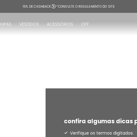
15% DE CASHBACK
*CONSULTE O REGULAMENTO DO SITE
OUPAS
VESTIDOS
ACESSÓRIOS
OFF
!
confira algumas dicas p
Verifique os termos digitados.