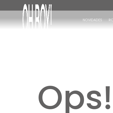
TERMOS MAIS BUSCADOS
1
º
vestido
NOVIDADES
R
2
º
vestido longo
3
º
blusa
4
º
vestido midi
5
º
calça
6
º
vestido curto
7
º
tricot
8
º
calça jeans
Ops
9
º
macacão
10
º
short