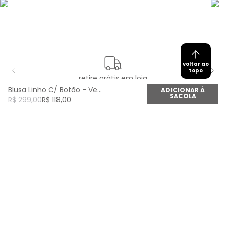
voltar ao
topo
retire grátis em loja
Blusa Linho C/ Botão - Vermelho Gitano
ADICIONAR À
SACOLA
R$
299
,
00
R$
118
,
00
newsletter
Cadastre seu e-mail aqui e fique por dentro de
todas as novidades!