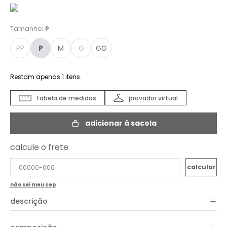
:
Tamanho
P
PP
P
M
G
GG
Restam apenas
1
itens.
tabela de medidas
provador virtual
adicionar à sacola
calcule o frete
não sei meu cep
+
descrição
A Blusa Linho com Botão une frescor, leveza e um toque