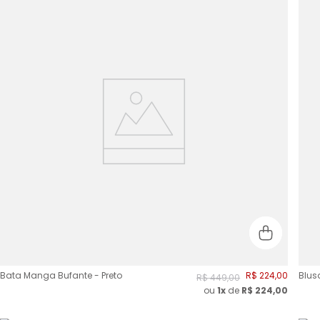
Bata Manga Bufante - Preto
R$
224
,
00
Blus
R$
449
,
00
ou
1x
de
R$
224,00