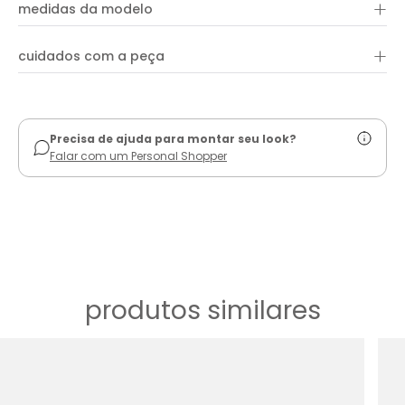
+
100% viscose
garantem um toque especial e uma estampa exclusiva que
medidas da modelo
chama a atenção. Além disso, o detalhe do franzido frontal
acrescenta um charme extra à peça, tornando-a uma
escolha versátil para qualquer ocasião.
+
cuidados com a peça
ver guia de uso
Precisa de ajuda para montar seu look?
Falar com um Personal Shopper
produtos similares