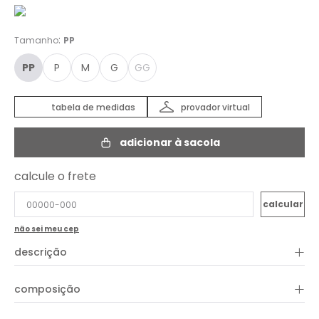
:
Tamanho
PP
PP
P
M
G
GG
tabela de medidas
provador virtual
adicionar à sacola
calcule o frete
não sei meu cep
+
descrição
A Blusa Estampa Skin Do Mar é super casual e perfeita para
+
composição
montar uma variedade de looks casuais. Confeccionada em
viscose de alta qualidade, ela possui um shape reto que
valoriza o corpo, alças com amarração nas costas que