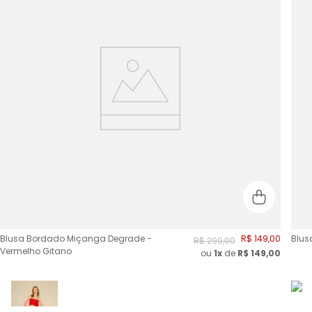
Blusa Bordado Miçanga Degrade -
R$
149
,
00
Blus
R$
299
,
00
Vermelho Gitano
ou
1x
de
R$
149,00