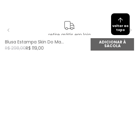
voltar ao
topo
retire grátis em loja
Blusa Estampa Skin Do Mar - Est Skin Do Mar
ADICIONAR À
SACOLA
R$
298
,
00
R$
119
,
00
newsletter
Cadastre seu e-mail aqui e fique por dentro de
todas as novidades!