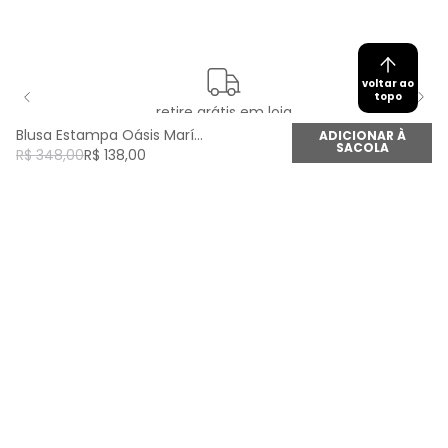
voltar ao
topo
retire grátis em loja
Blusa Estampa Oásis Marítimo - Est Oasis Maritimo
ADICIONAR À
SACOLA
R$
348
,
00
R$
138
,
00
newsletter
Cadastre seu e-mail aqui e fique por dentro de
todas as novidades!