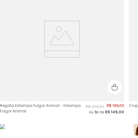
Regata Estampa Fulgor Animal - Estampa
R$
149
,
00
Crop
R$
299
,
00
Fulgor Animal
ou
1x
de
R$
149,00