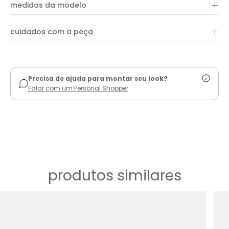
+
100% viscose
franzido na parte da frente com amarração e lastex na parte
medidas da modelo
posterior, garantindo um ajuste confortável.
+
cuidados com a peça
ver guia de uso
Precisa de ajuda para montar seu look?
Falar com um Personal Shopper
produtos similares