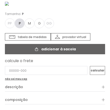
:
Tamanho
P
PP
P
M
G
GG
tabela de medidas
provador virtual
adicionar à sacola
calcule o frete
não sei meu cep
+
descrição
A Blusa Estampa Oásis Marítimo é uma peça versátil e
+
composição
descontraída, perfeita para diversas ocasiões. Sua estampa
exclusiva traz um toque especial ao visual. Além disso, a blusa
possui comprimento cropped, mangas bufantes, detalhe