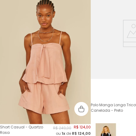
Polo Manga Longa Trico
Canelada - Preto
Short Casual - Quartzo
R$
124
,
00
R$
249
,
00
Rosa
ou
1x
de
R$
124,00