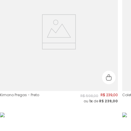
Kimono Pregas - Preto
R$
239
,
00
Cole
R$
598
,
00
ou
1x
de
R$
239,00