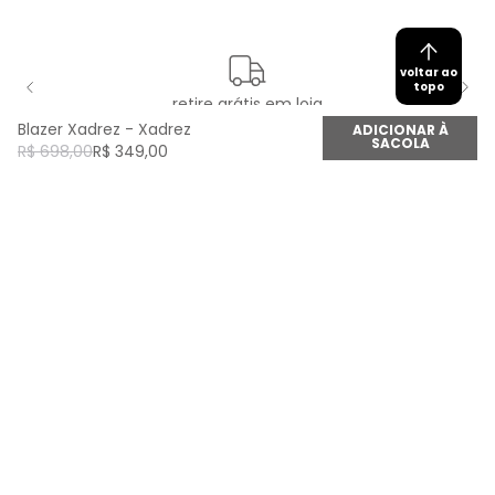
voltar ao
topo
retire grátis em loja
Blazer Xadrez - Xadrez
ADICIONAR À
SACOLA
R$
698
,
00
R$
349
,
00
newsletter
Cadastre seu e-mail aqui e fique por dentro de
todas as novidades!