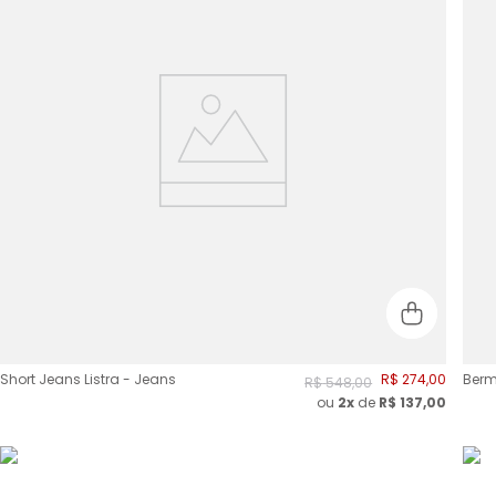
Short Jeans Listra - Jeans
R$
274
,
00
Berm
R$
548
,
00
ou
2
x
de
R$
137,00