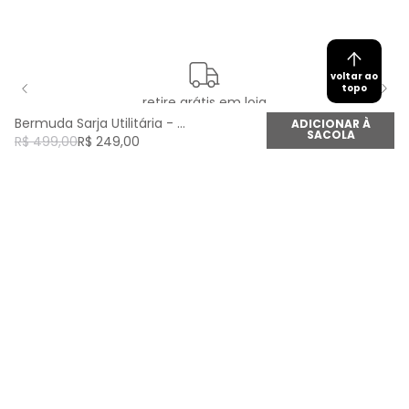
voltar ao
topo
retire grátis em loja
Bermuda Sarja Utilitária - Calcita Mel
ADICIONAR À
SACOLA
R$
499
,
00
R$
249
,
00
newsletter
Cadastre seu e-mail aqui e fique por dentro de
todas as novidades!