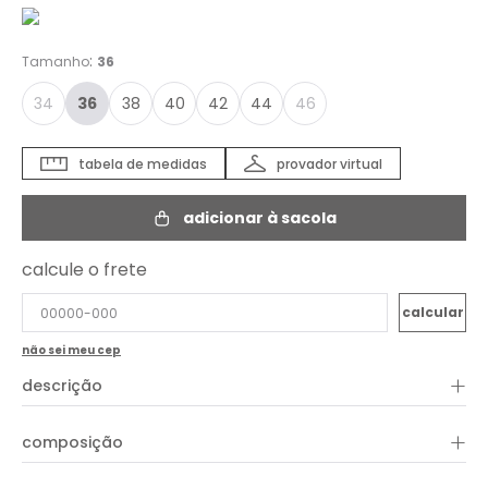
:
Tamanho
36
34
36
38
40
42
44
46
tabela de medidas
provador virtual
adicionar à sacola
calcule o frete
não sei meu cep
+
descrição
+
composição