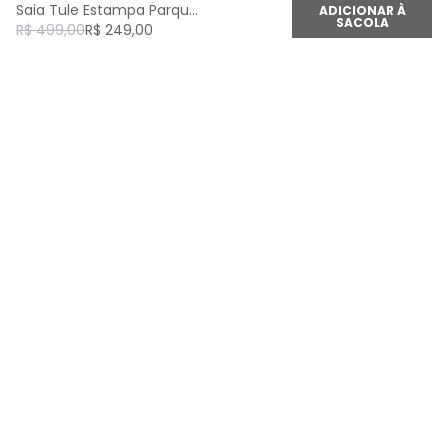
Saia Tule Estampa Parque Do Amor - Est Parque Do Amor
ADICIONAR À
SACOLA
R$
499
,
00
R$
249
,
00
newsletter
Cadastre seu e-mail aqui e fique por dentro de
todas as novidades!
Cadastrar