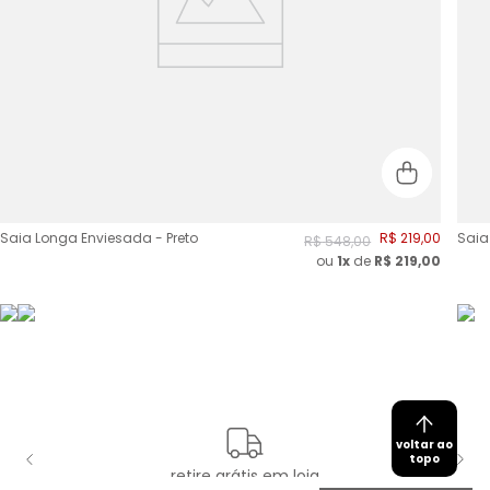
Saia Longa Enviesada - Preto
R$
219
,
00
Saia
R$
548
,
00
ou
1x
de
R$
219,00
voltar ao
topo
retire grátis em loja