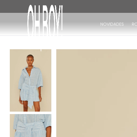
TERMOS MAIS BUSCADOS
1
º
vestido
NOVIDADES
R
2
º
vestido longo
3
º
blusa
4
º
vestido midi
5
º
calça
6
º
vestido curto
7
º
tricot
8
º
calça jeans
9
º
macacão
10
º
short