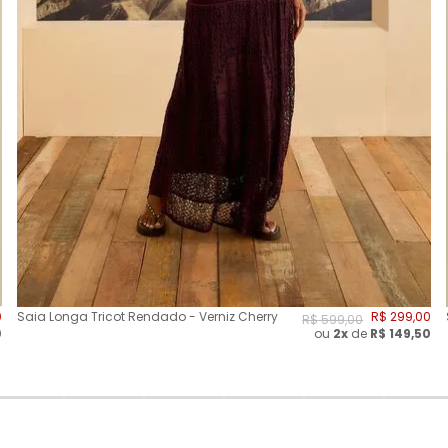
0
Saia Longa Tricot Rendado - Verniz Cherry
R$
299
,
00
R$
599
,
00
0
ou
2
x
de
R$
149,50