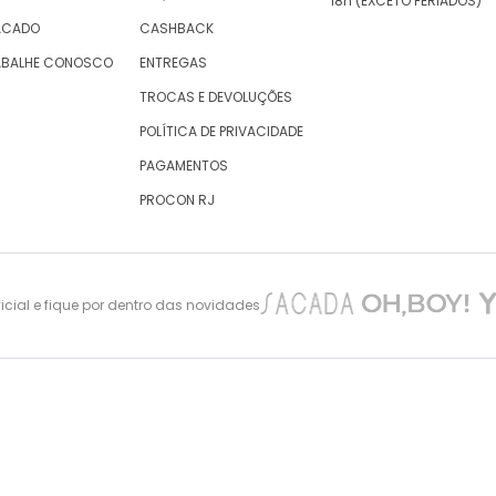
18h (EXCETO FERIADOS)
ACADO
CASHBACK
ABALHE CONOSCO
ENTREGAS
TROCAS E DEVOLUÇÕES
POLÍTICA DE PRIVACIDADE
PAGAMENTOS
PROCON RJ
cial e fique por dentro das novidades
nes Maciel 105 – São Cristovão – Rio de Janeiro -CEP: 20940-010, inscrita no CNPJ/