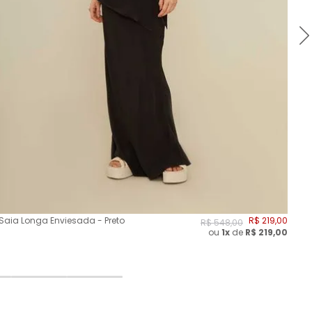
Saia Longa Enviesada - Preto
R$
219
,
00
Sai
R$
548
,
00
ou
1x
de
R$
219,00
Ma