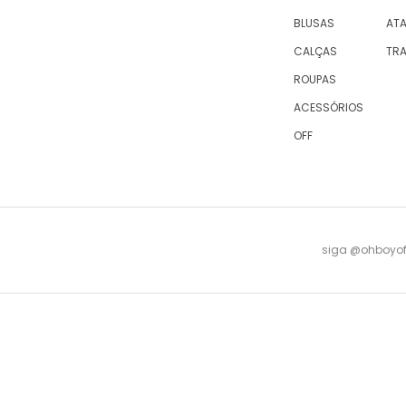
BLUSAS
AT
CALÇAS
TR
ROUPAS
ACESSÓRIOS
OFF
siga @ohboyofi
© 2023 OH,BOY! | ACTUM INDUSTRIA E COMERCIO LTDA, sociedade com sede na Rua Antu
08 -
falecomagente@ohboy.com.br
- PROCON/RJ