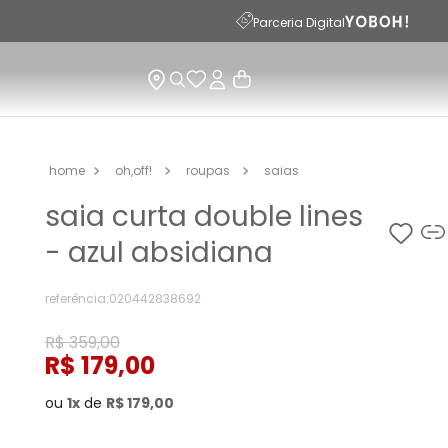
Parceria Digital
oh,off!
roupas
saias
saia curta double lines
- azul absidiana
referência
:
020442838692
R$
359
,
00
R$
179
,
00
ou
1
de
R$
179
,
00