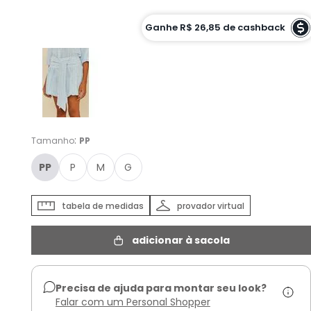
Cor :
Ganhe
R$ 26,85
de cashback
AZUL ABSIDIANA - PP
:
Tamanho
PP
PP
P
M
G
tabela de medidas
provador virtual
adicionar à sacola
Precisa de ajuda para montar seu look?
Falar com um Personal Shopper