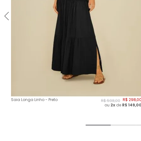
Saia Longa Linho - Preto
R$
298
,
0
R$
598
,
00
ou
2
x
de
R$
149,0