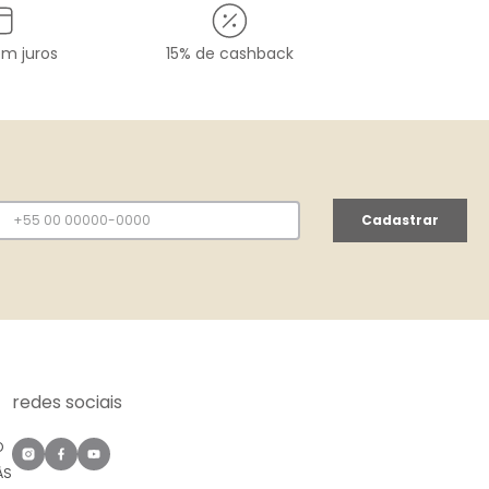
em juros
15% de cashback
Cadastrar
redes sociais
O
ÀS