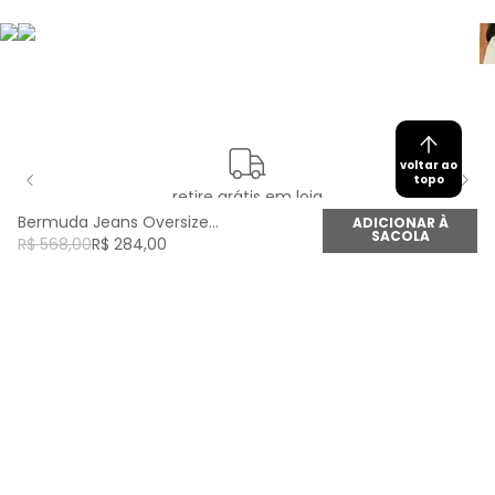
voltar ao
topo
retire grátis em loja
Bermuda Jeans Oversized - Jeans
ADICIONAR À
SACOLA
R$
568
,
00
R$
284
,
00
newsletter
Cadastre seu e-mail aqui e fique por dentro de
todas as novidades!