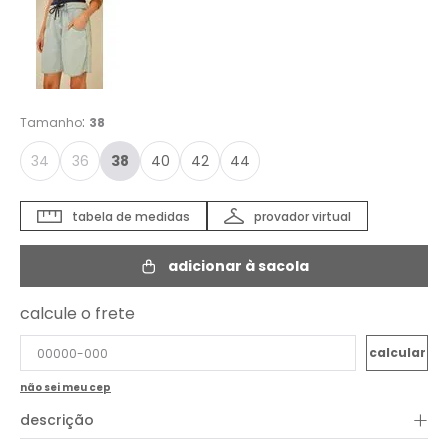
:
Tamanho
38
34
36
38
40
42
44
tabela de medidas
provador virtual
adicionar à sacola
calcule o frete
não sei meu cep
+
descrição