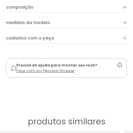
A Bermuda Jeans Oversized traz uma modelagem ampla e
+
composição
confortável, unindo o estilo despojado ao toque moderno.
Confeccionada em jeans leve com lavagem clara, possui cós
com passantes, cadarço ajustável na cintura e barra
+
desfiada que reforça a estética casual. Os bolsos frontais
medidas da modelo
arredondados e traseiros aplicados acrescentam
funcionalidade e autenticidade ao design. Uma peça versátil,
ideal para composições urbanas e descomplicadas, perfeita
+
cuidados com a peça
para quem busca conforto sem abrir mão de estilo.
ver guia de uso
Precisa de ajuda para montar seu look?
Falar com um Personal Shopper
produtos similares