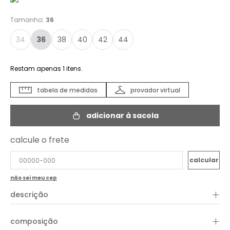
:
Tamanho
36
34
36
38
40
42
44
Restam apenas
1
itens.
tabela de medidas
provador virtual
adicionar à sacola
calcule o frete
não sei meu cep
+
descrição
O Short Sarja Rechilieu é confeccionado em sarja leve com
+
composição
modelagem reta e cintura média, oferecendo caimento
confortável e casual. A peça ganha sofisticação através do