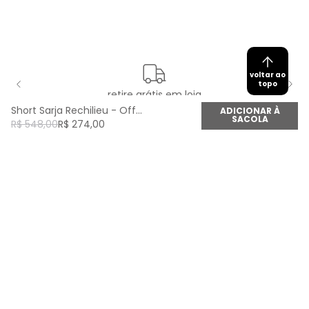
voltar ao
topo
retire grátis em loja
Short Sarja Rechilieu - Off White
ADICIONAR À
SACOLA
R$
548
,
00
R$
274
,
00
newsletter
Cadastre seu e-mail aqui e fique por dentro de
todas as novidades!