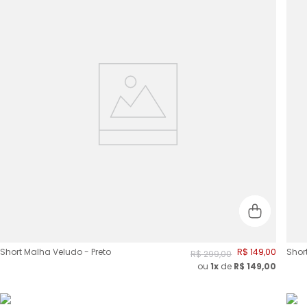
Short Malha Veludo - Preto
R$
149
,
00
Shor
R$
299
,
00
ou
1x
de
R$
149,00