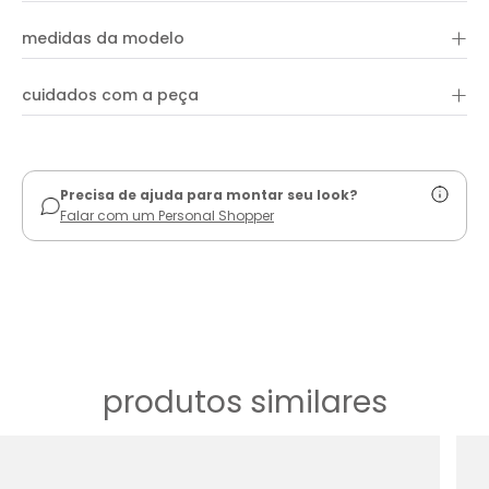
bordado richelieu em formato de cashmere, aplicado próximo
+
aos bolsos frontais, trazendo delicadeza e identidade ao
medidas da modelo
design. Conta ainda com bolsos funcionais frontais e
posteriores, passantes para cinto e fechamento por zíper e
botão de metal. Um short versátil e charmoso, perfeito para
+
cuidados com a peça
compor produções frescas e estilosas.
ver guia de uso
Precisa de ajuda para montar seu look?
Falar com um Personal Shopper
produtos similares