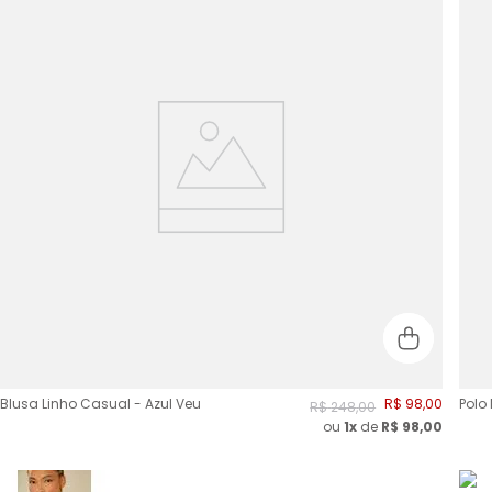
Blusa Linho Casual - Azul Veu
R$
98
,
00
Polo
R$
248
,
00
ou
1x
de
R$
98,00