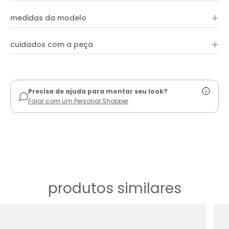
costuras aparentes que valorizam o design. As alças finas
+
trazem leveza ao visual, enquanto a parte traseira com
medidas da modelo
elástico garante caimento perfeito e liberdade de movimento.
Versátil, pode ser combinado com calças, saias ou shorts,
criando looks que vão do casual ao elegante.
+
cuidados com a peça
ver guia de uso
Precisa de ajuda para montar seu look?
Falar com um Personal Shopper
produtos similares