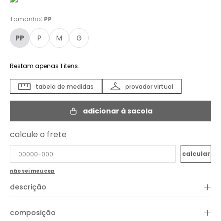
:
Tamanho
PP
PP
P
M
G
Restam apenas
1
itens.
tabela de medidas
provador virtual
adicionar à sacola
calcule o frete
não sei meu cep
+
descrição
O Top Sarja Alça Elástico é a escolha perfeita para compor
+
composição
produções modernas e confortáveis. Confeccionado em sarja
estruturada, apresenta modelagem ajustada ao corpo com