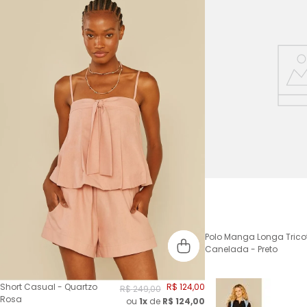
Polo Manga Longa Trico
Canelada - Preto
Short Casual - Quartzo
R$
124
,
00
R$
249
,
00
Rosa
ou
1x
de
R$
124,00