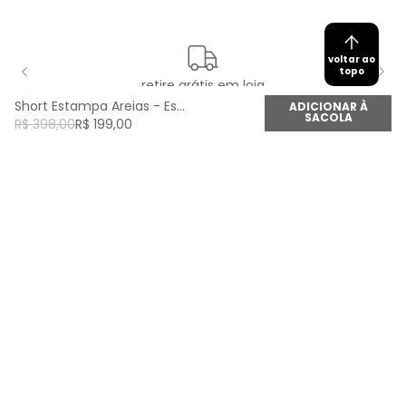
voltar ao
topo
retire grátis em loja
Short Estampa Areias - Est Areias
ADICIONAR À
SACOLA
R$
398
,
00
R$
199
,
00
newsletter
Cadastre seu e-mail aqui e fique por dentro de
todas as novidades!