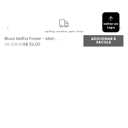
voltar ao
topo
retire grátis em loja
Blusa Malha Power - Marrom Camel
ADICIONAR À
SACOLA
R$
228
,
00
R$
114
,
00
newsletter
Cadastre seu e-mail aqui e fique por dentro de
todas as novidades!