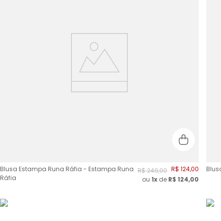
Blusa Estampa Runa Ráfia - Estampa Runa
R$
124
,
00
Blus
R$
249
,
00
Ráfia
ou
1x
de
R$
124,00