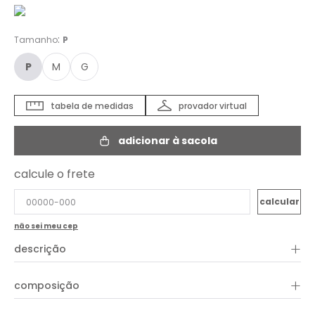
:
Tamanho
P
P
M
G
tabela de medidas
provador virtual
adicionar à sacola
calcule o frete
não sei meu cep
+
descrição
A Blusa Malha Power é perfeita para compor produções
+
composição
casuais com um toque de estilo e atitude. Confeccionada em
malha encorpada, a peça possui shape justo que valoriza a
silhueta, alças finas e decote arredondado, garantindo