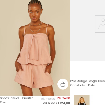
Polo Manga Longa Trico
Canelada - Preto
Short Casual - Quartzo
R$
124
,
00
R$
249
,
00
Rosa
ou
1x
de
R$
124,00