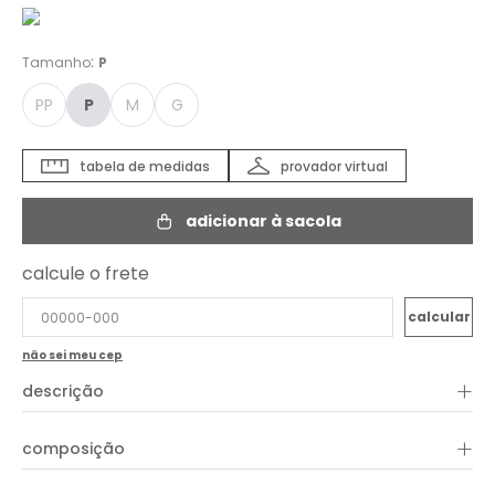
:
Tamanho
P
PP
P
M
G
tabela de medidas
provador virtual
adicionar à sacola
calcule o frete
não sei meu cep
+
descrição
+
composição