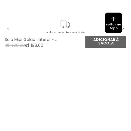
voltar ao
topo
retire grátis em loja
Saia Midi Galao Lateral - Marrom Canela
ADICIONAR À
SACOLA
R$
498
,
00
R$
198
,
00
newsletter
Cadastre seu e-mail aqui e fique por dentro de
todas as novidades!