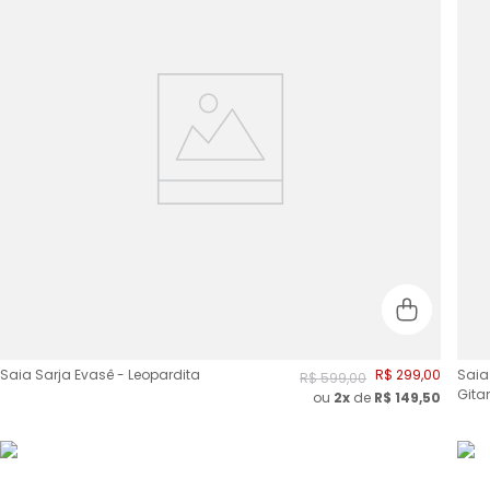
Saia Sarja Evasê - Leopardita
R$
299
,
00
Saia
R$
599
,
00
Gita
ou
2
x
de
R$
149,50