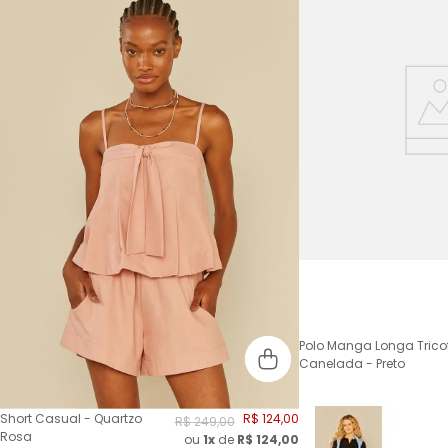
Polo Manga Longa Trico
Canelada - Preto
Short Casual - Quartzo
R$
124
,
00
R$
249
,
00
Rosa
ou
1x
de
R$
124,00