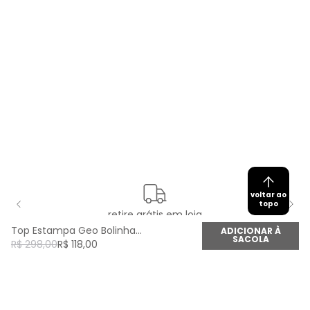
voltar ao
topo
retire grátis em loja
Top Estampa Geo Bolinha - Est Geo Bolinha
ADICIONAR À
SACOLA
R$
298
,
00
R$
118
,
00
newsletter