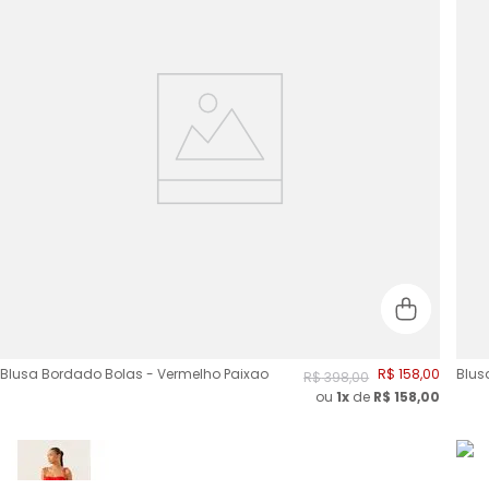
Blusa Bordado Bolas - Vermelho Paixao
R$
158
,
00
Blusa
R$
398
,
00
ou
1x
de
R$
158,00