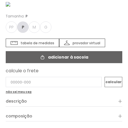
:
Tamanho
P
PP
P
M
G
tabela de medidas
provador virtual
adicionar à sacola
calcule o frete
não sei meu cep
+
descrição
+
composição