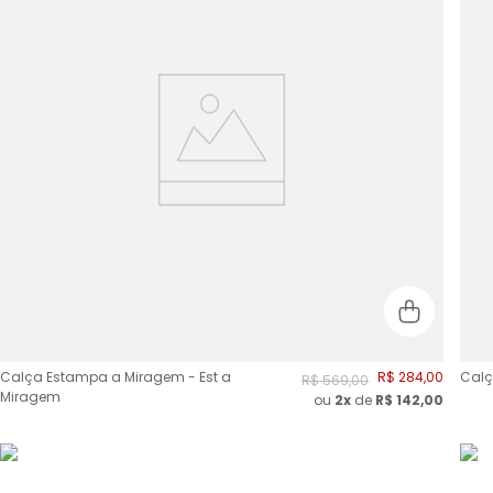
Calça Estampa a Miragem - Est a
R$
284
,
00
Calç
R$
569
,
00
Miragem
ou
2
x
de
R$
142,00