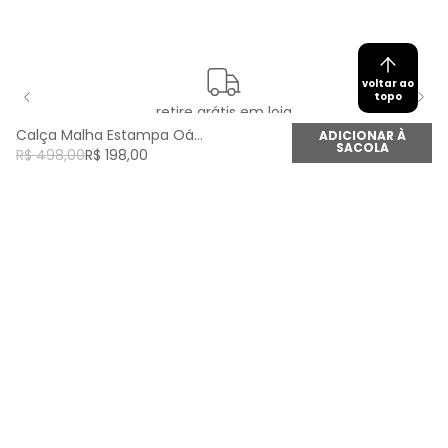
voltar ao
topo
retire grátis em loja
Calça Malha Estampa Oásis Marítimo - Est Oasis Maritimo
ADICIONAR À
SACOLA
R$
498
,
00
R$
198
,
00
newsletter
Cadastre seu e-mail aqui e fique por dentro de
todas as novidades!