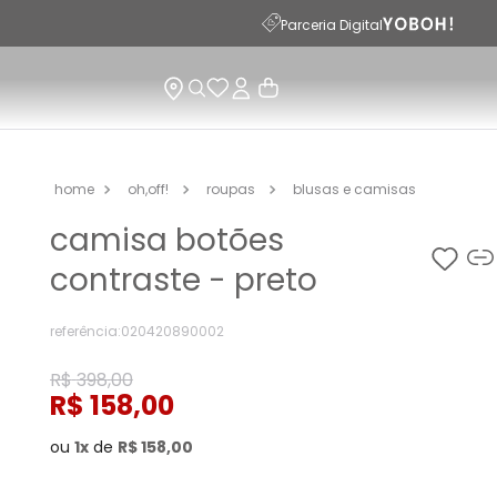
Parceria Digital
oh,off!
roupas
blusas e camisas
camisa botões
contraste - preto
referência
:
020420890002
R$
398
,
00
R$
158
,
00
ou
1
de
R$
158
,
00