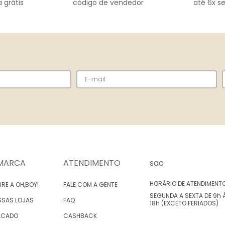
 grátis
código de vendedor
até 6x s
MARCA
ATENDIMENTO
sac
HORÁRIO DE ATENDIMENT
RE A OH,BOY!
FALE COM A GENTE
SEGUNDA A SEXTA DE 9h 
SSAS LOJAS
FAQ
18h (EXCETO FERIADOS)
ACADO
CASHBACK