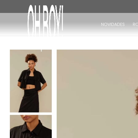
TERMOS MAIS BUSCADOS
1
º
vestido
NOVIDADES
R
2
º
vestido longo
3
º
blusa
4
º
vestido midi
5
º
calça
6
º
vestido curto
7
º
tricot
8
º
calça jeans
9
º
macacão
10
º
short