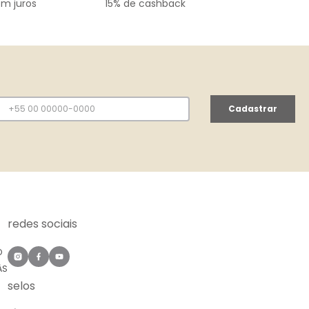
em juros
15% de cashback
Cadastrar
redes sociais
O
ÀS
selos