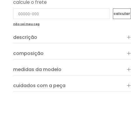
calcule o frete
não sei meu cep
+
descrição
+
composição
+
medidas da modelo
+
cuidados com a peça
ver guia de uso