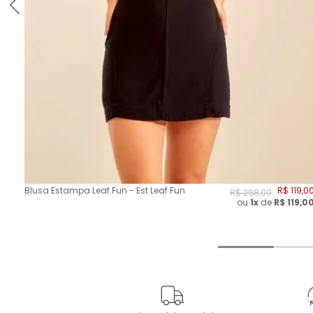
Blusa Estampa Leaf Fun - Est Leaf Fun
R$
119
,
0
R$
298
,
00
ou
1x
de
R$
119,0