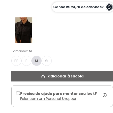
Cor :
Ganhe
R$ 23,70
de cashback
PRETO - M
:
Tamanho
M
PP
P
M
G
adicionar à sacola
Precisa de ajuda para montar seu look?
Falar com um Personal Shopper