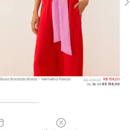
Blusa Bordado Bolas - Vermelho Paixao
R$
158
,
00
Blu
R$
398
,
00
ou
1x
de
R$
158,00