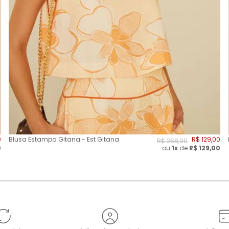
0
Blusa Estampa Gitana - Est Gitana
R$
129
,
00
R$
268
,
00
0
ou
1x
de
R$
129,00