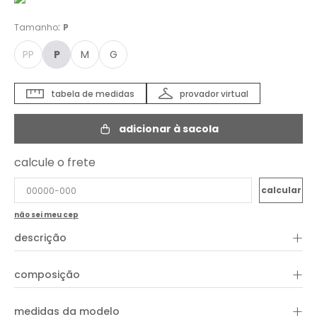
:
Tamanho
P
PP
P
M
G
tabela de medidas
provador virtual
adicionar à sacola
calcule o frete
não sei meu cep
+
descrição
+
composição
+
medidas da modelo