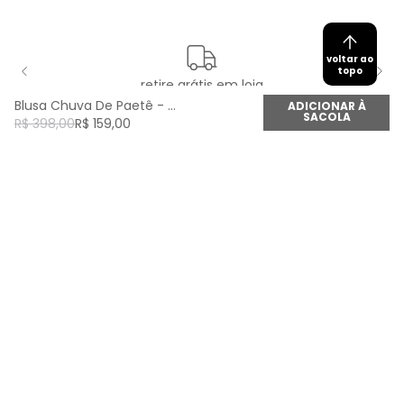
voltar ao
topo
retire grátis em loja
Blusa Chuva De Paetê - Off White
ADICIONAR À
SACOLA
R$
398
,
00
R$
159
,
00
newsletter
Cadastre seu e-mail aqui e fique por dentro de
todas as novidades!