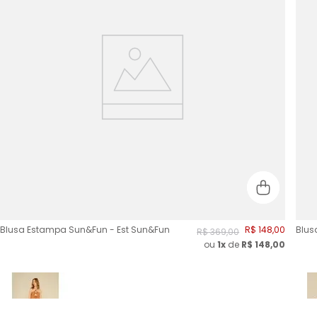
Blusa Estampa Sun&Fun - Est Sun&Fun
R$
148
,
00
Blus
R$
369
,
00
ou
1x
de
R$
148,00