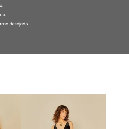
a.
ca.
termo desejado.