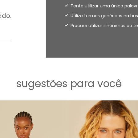
Tente utilizar uma única palavr
ado.
Utilize termos genéricos na bus
Procure utilizar sinônimos ao 
sugestões para você