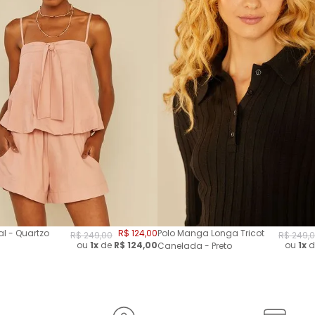
l - Quartzo
R$
124
,
00
Polo Manga Longa Tricot
R$
249
,
00
R$
249
,
0
ou
1x
de
R$
124,00
ou
1x
d
Canelada - Preto