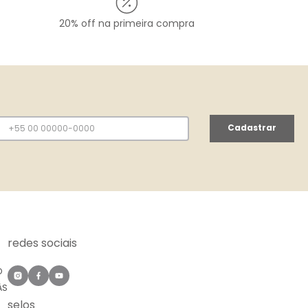
20% off na primeira compra
Cadastrar
redes sociais
O
ÀS
selos