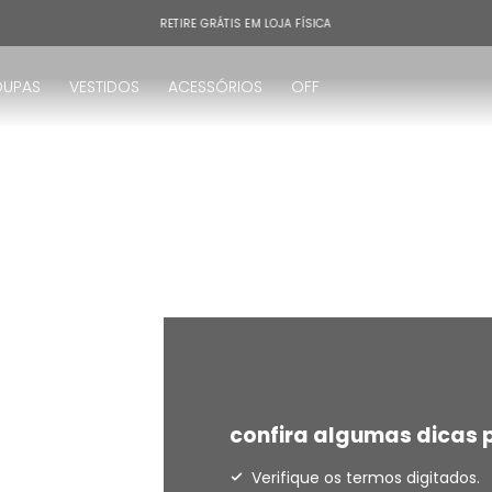
RETIRE GRÁTIS EM LOJA FÍSICA
OUPAS
VESTIDOS
ACESSÓRIOS
OFF
!
confira algumas dicas p
Verifique os termos digitados.