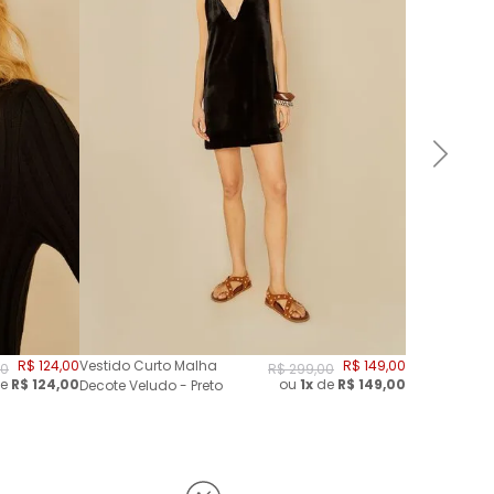
R$
124
,
00
Vestido Curto Malha
R$
149
,
00
0
R$
299
,
00
e
R$
124,00
ou
1x
de
R$
149,00
Decote Veludo - Preto