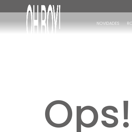
TERMOS MAIS BUSCADOS
1
º
vestido
NOVIDADES
R
2
º
vestido longo
3
º
blusa
4
º
vestido midi
5
º
calça
6
º
vestido curto
7
º
tricot
8
º
calça jeans
Ops
9
º
macacão
10
º
short