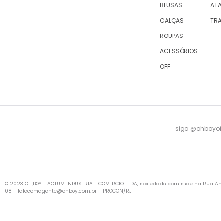
BLUSAS
AT
CALÇAS
TR
ROUPAS
ACESSÓRIOS
OFF
siga @ohboyofi
© 2023 OH,BOY! | ACTUM INDUSTRIA E COMERCIO LTDA, sociedade com sede na Rua Antu
08 -
falecomagente@ohboy.com.br
- PROCON/RJ