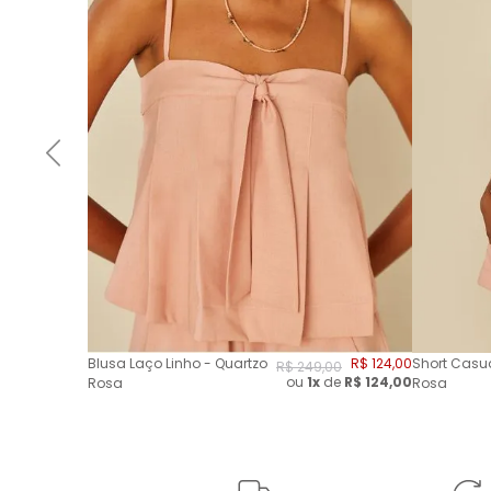
Blusa Laço Linho - Quartzo
R$
124
,
00
Short Casua
R$
249
,
00
ou
1x
de
R$
124,00
Rosa
Rosa