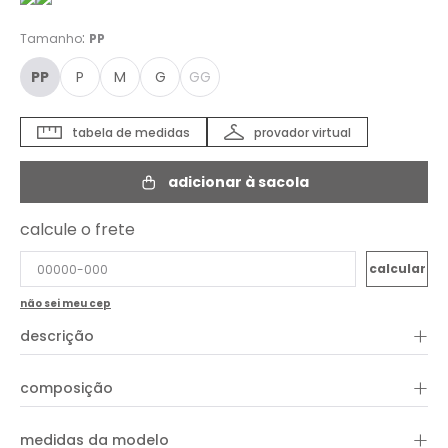
:
Tamanho
PP
PP
P
M
G
GG
tabela de medidas
provador virtual
adicionar à sacola
calcule o frete
não sei meu cep
+
descrição
+
composição
+
100% viscose
medidas da modelo