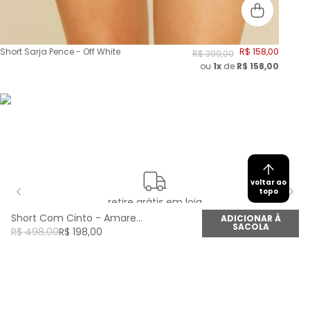
Short Sarja Pence - Off White
R$
158
,
00
R$
399
,
00
ou
1x
de
R$
158,00
voltar ao
topo
retire grátis em loja
Short Com Cinto - Amarelo Classic
ADICIONAR À
SACOLA
R$
498
,
00
R$
198
,
00
newsletter