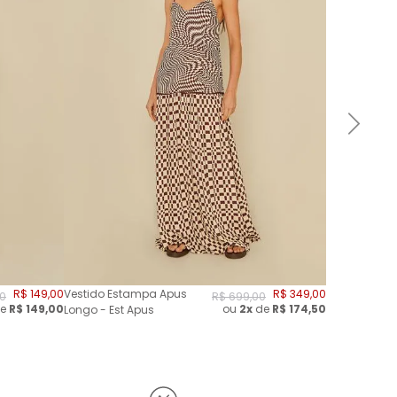
R$
149
,
00
Vestido Estampa Apus
R$
349
,
00
0
R$
699
,
00
e
R$
149,00
ou
2
x
de
R$
174,50
Longo - Est Apus