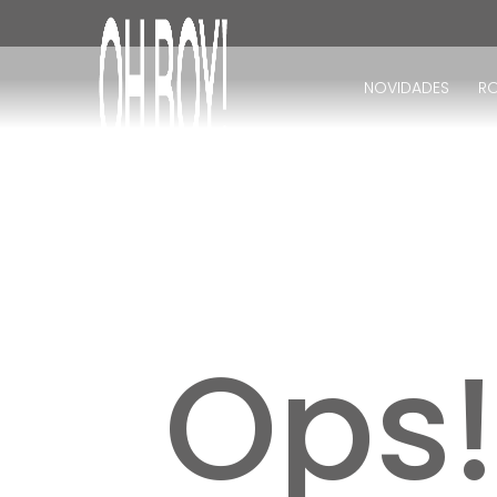
TERMOS MAIS BUSCADOS
1
º
vestido
NOVIDADES
R
2
º
vestido longo
3
º
blusa
4
º
vestido midi
5
º
calça
6
º
vestido curto
7
º
tricot
8
º
calça jeans
Ops
9
º
macacão
10
º
short