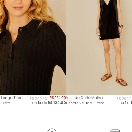
 Longa Tricot
R$
124
,
00
Vestido Curto Malha
R$
249
,
00
R$
299
,
0
ou
1x
de
R$
124,00
ou
1x
d
 Preto
Decote Veludo - Preto