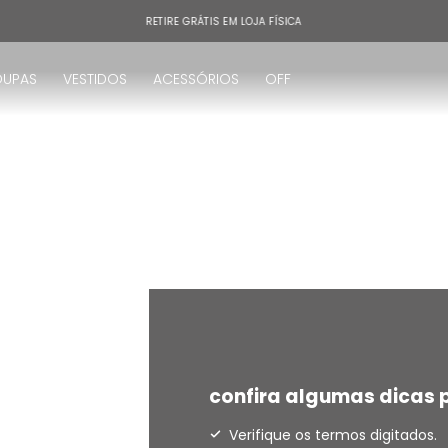
RETIRE GRÁTIS EM LOJA FÍSICA
OUPAS
VESTIDOS
ACESSÓRIOS
OFF
!
confira algumas dicas p
Verifique os termos digitados.