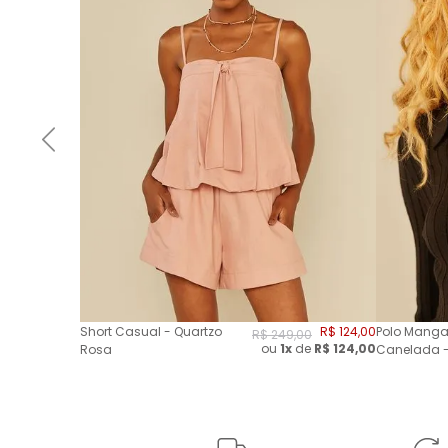
Short Casual - Quartzo
R$
124
,
00
Polo Manga
R$
249
,
00
ou
1x
de
R$
124,00
Rosa
Canelada -