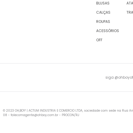
BLUSAS
AT
CALÇAS
TR
ROUPAS
ACESSÓRIOS
OFF
siga @ohboyofi
© 2023 OH,BOY! | ACTUM INDUSTRIA E COMERCIO LTDA, sociedade com sede na Rua Antu
08 -
falecomagente@ohboy.com.br
- PROCON/RJ