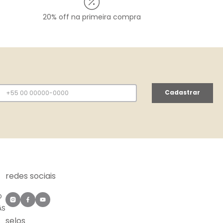
20% off na primeira compra
Cadastrar
redes sociais
O
ÀS
selos