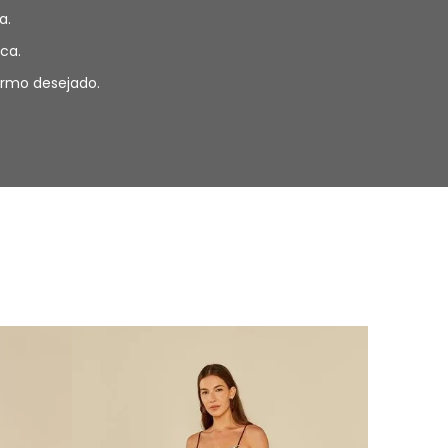
a.
ca.
termo desejado.