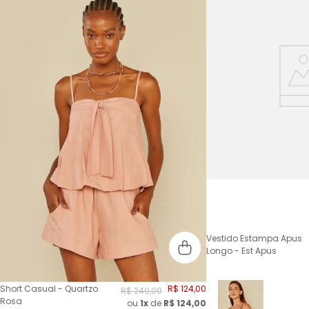
Vestido Estampa Apus
Longo - Est Apus
Short Casual - Quartzo
R$
124
,
00
R$
249
,
00
Rosa
ou
1x
de
R$
124,00