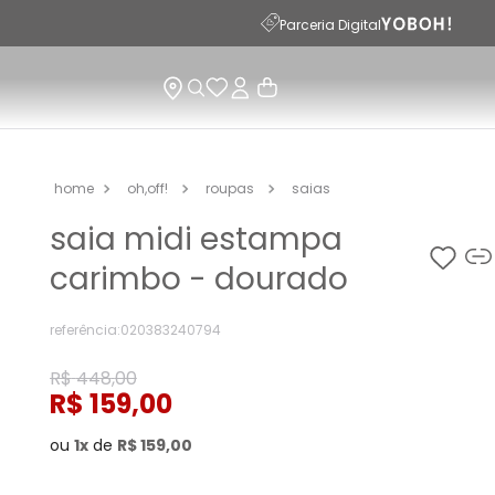
Parceria Digital
oh,off!
roupas
saias
saia midi estampa
carimbo - dourado
referência
:
020383240794
R$
448
,
00
R$
159
,
00
ou
1
de
R$
159
,
00