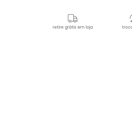
retire grátis em loja
troca
newsletter
Cadastre seu e-mail aqui e
fique por dentro de todas as
novidades!
CATEGORIAS
A 