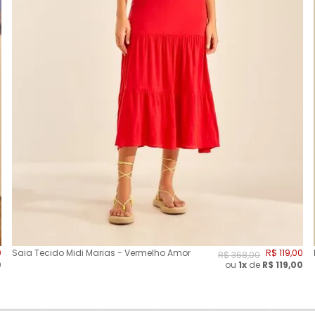
0
Saia Tecido Midi Marias - Vermelho Amor
R$
119
,
00
R$
368
,
00
0
ou
1x
de
R$
119,00