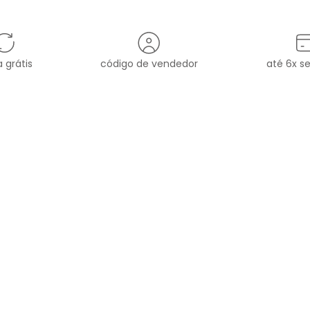
 grátis
código de vendedor
até 6x s
MARCA
ATENDIMENTO
sac