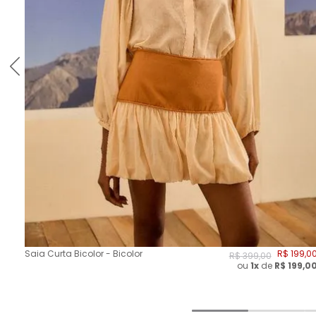
Saia Curta Bicolor - Bicolor
R$
199
,
0
R$
399
,
00
ou
1x
de
R$
199,0