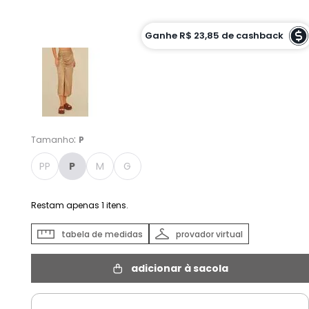
Cor :
DOURADO - P
Ganhe
R$ 23,85
de cashback
:
Tamanho
P
PP
P
M
G
Restam apenas
1
itens.
tabela de medidas
provador virtual
adicionar à sacola