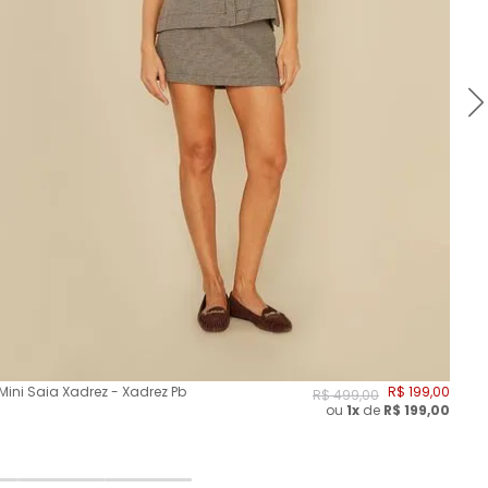
Mini Saia Xadrez - Xadrez Pb
R$
199
,
00
Sai
R$
499
,
00
ou
1x
de
R$
199,00
Da