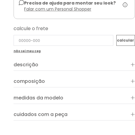
Precisa de ajuda para montar seu look?
Falar com um Personal Shopper
calcule o frete
não sei meu cep
+
descrição
+
composição
+
medidas da modelo
+
cuidados com a peça
ver guia de uso