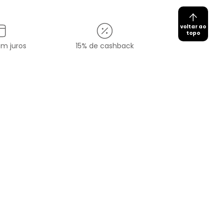
voltar ao
topo
em juros
15% de cashback
Cadastrar
redes sociais