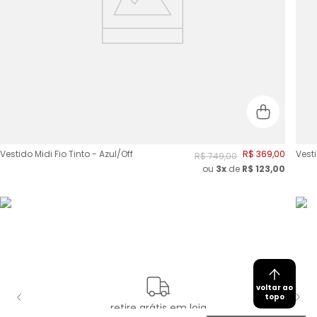
Vestido Midi Fio Tinto - Azul/Off
R$
369
,
00
Vesti
R$
749
,
00
ou
3
x
de
R$
123,00
voltar ao
topo
retire grátis em loja