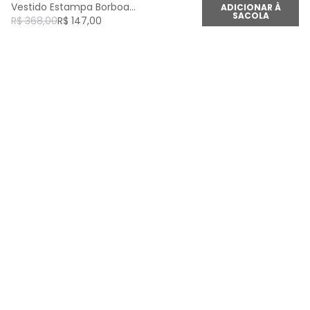
Vestido Estampa Borboamor Curto - Est Borboamor
ADICIONAR À
SACOLA
R$
368
,
00
R$
147
,
00
newsletter
Cadastre seu e-mail aqui e fique por dentro de
todas as novidades!
Cadastrar