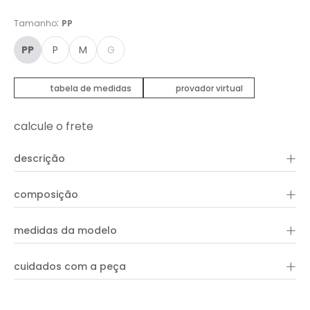
:
Tamanho
PP
PP
P
M
G
tabela de medidas
provador virtual
calcule o frete
+
descrição
Com estampa exclusiva Oh,boy, o Vestido Estampa
+
composição
Borboamor apresenta comprimento curto, decote redondo,
shape reto e mangas compridas bufantes em tecido liso preto
que traz contraste a peça. Aproveite para combinar com
+
100% viscose
peças e acessórios da coleção!
medidas da modelo
+
cuidados com a peça
ver guia de uso