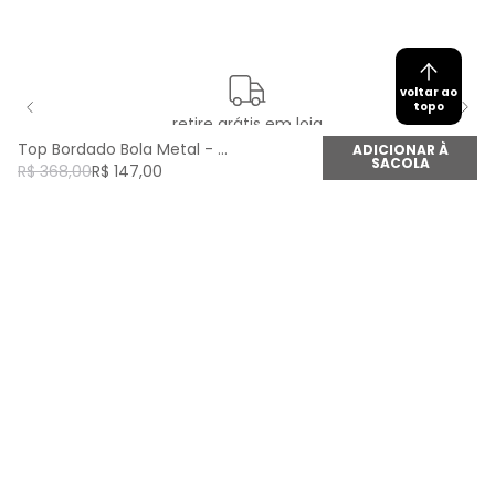
voltar ao
topo
retire grátis em loja
Top Bordado Bola Metal - Off White
ADICIONAR À
SACOLA
R$
368
,
00
R$
147
,
00
newsletter
Cadastre seu e-mail aqui e fique por dentro de
todas as novidades!