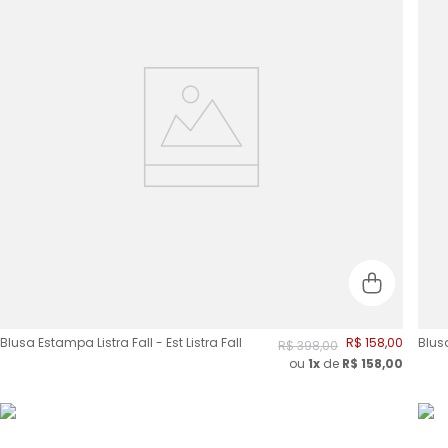
Blusa Estampa Listra Fall - Est Listra Fall
R$
158
,
00
Blus
R$
398
,
00
ou
1x
de
R$
158,00