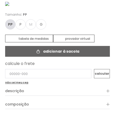
:
Tamanho
PP
PP
P
M
G
tabela de medidas
provador virtual
adicionar à sacola
calcule o frete
não sei meu cep
+
descrição
O Top Bordado é elaborado com elegantes bolas douradas
+
composição
de metal, conferindo sofisticação à peça. Possui alças, decote
quadrado, corte ajustado ao corpo e detalhe de lastex na
parte posterior, garantindo um ajuste confortável e elegante.