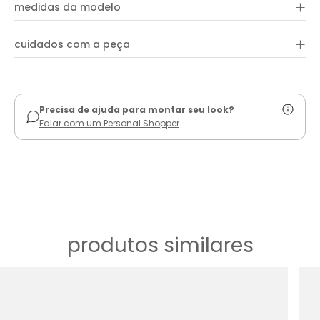
+
68% viscose, 28% linho e 4% fibras diversas
medidas da modelo
+
cuidados com a peça
ver guia de uso
Precisa de ajuda para montar seu look?
Falar com um Personal Shopper
produtos similares