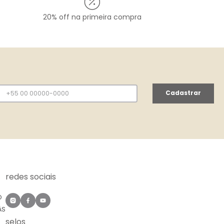
20% off na primeira compra
Cadastrar
redes sociais
O
ÀS
selos