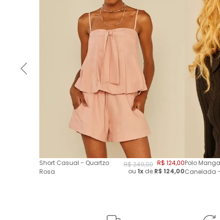
Short Casual - Quartzo
R$
124
,
00
Polo Manga
R$
249
,
00
ou
1x
de
R$
124,00
Rosa
Canelada -