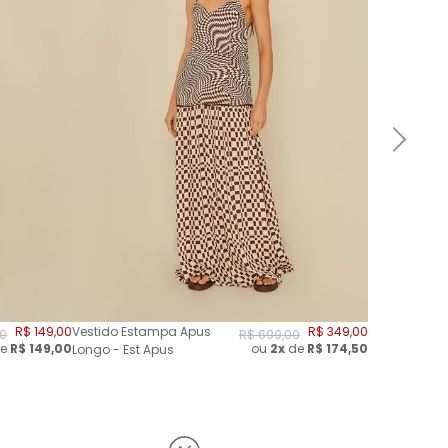
R$
149
,
00
Vestido Estampa Apus
R$
349
,
00
0
R$
699
,
00
e
R$
149,00
ou
2
x
de
R$
174,50
Longo - Est Apus