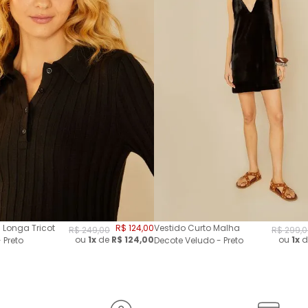
 Longa Tricot
R$
124
,
00
Vestido Curto Malha
R$
249
,
00
R$
299
,
0
ou
1x
de
R$
124,00
ou
1x
d
 Preto
Decote Veludo - Preto