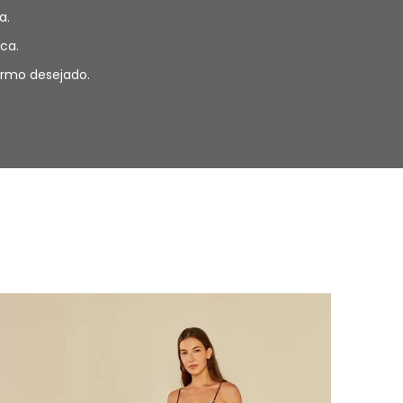
a.
ca.
termo desejado.