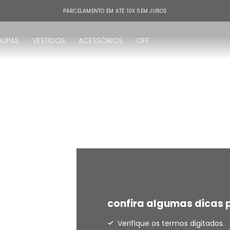
PARCELAMENTO EM ATÉ 10X SEM JUROS
OUPAS
VESTIDOS
ACESSÓRIOS
OFF
!
confira algumas dicas p
Verifique os termos digitados.