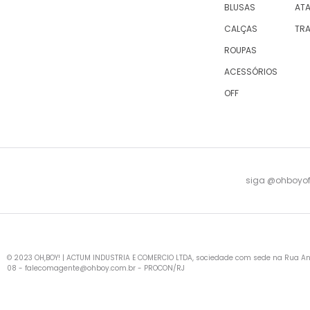
BLUSAS
AT
CALÇAS
TR
ROUPAS
ACESSÓRIOS
OFF
siga @ohboyofi
© 2023 OH,BOY! | ACTUM INDUSTRIA E COMERCIO LTDA, sociedade com sede na Rua Antu
08 -
falecomagente@ohboy.com.br
- PROCON/RJ