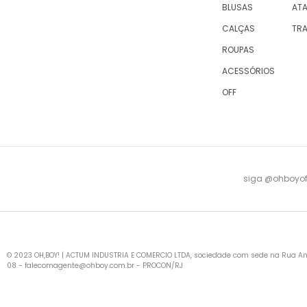
BLUSAS
AT
CALÇAS
TR
ROUPAS
ACESSÓRIOS
OFF
siga @ohboyofi
© 2023 OH,BOY! | ACTUM INDUSTRIA E COMERCIO LTDA, sociedade com sede na Rua Antu
08 -
falecomagente@ohboy.com.br
- PROCON/RJ