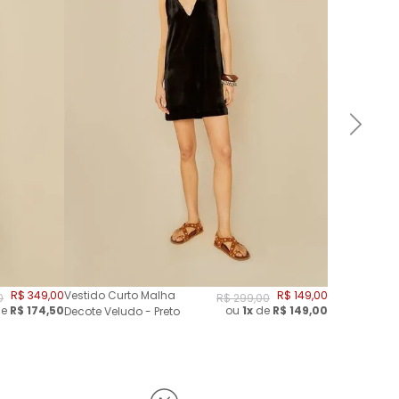
R$
349
,
00
Vestido Curto Malha
R$
149
,
00
0
R$
299
,
00
e
R$
174,50
ou
1x
de
R$
149,00
Decote Veludo - Preto