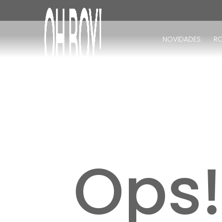
TERMOS MAIS BUSCADOS
1
º
vestido
NOVIDADES
R
2
º
vestido longo
3
º
blusa
4
º
calça
5
º
vestido midi
6
º
vestido curto
7
º
tricot
8
º
calça jeans
Ops
9
º
short
10
º
macacão