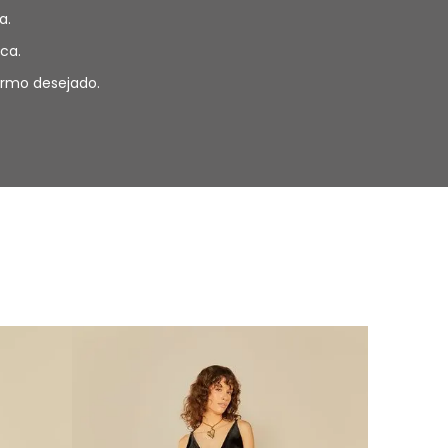
a.
ca.
termo desejado.