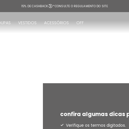
15% DE CASHBACK
*CONSULTE O REGULAMENTO DO SITE
OUPAS
VESTIDOS
ACESSÓRIOS
OFF
!
confira algumas dicas p
Verifique os termos digitados.