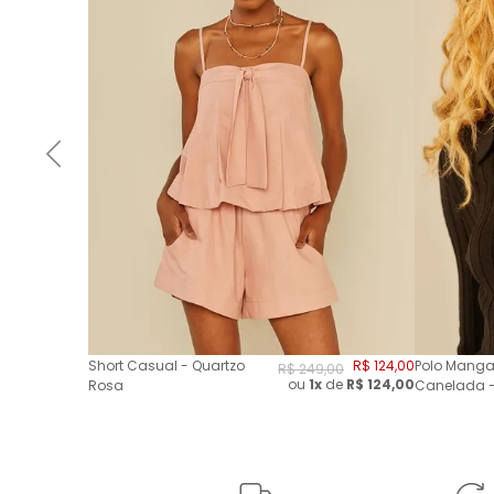
Short Casual - Quartzo
R$
124
,
00
Polo Manga
R$
249
,
00
ou
1x
de
R$
124,00
Rosa
Canelada -