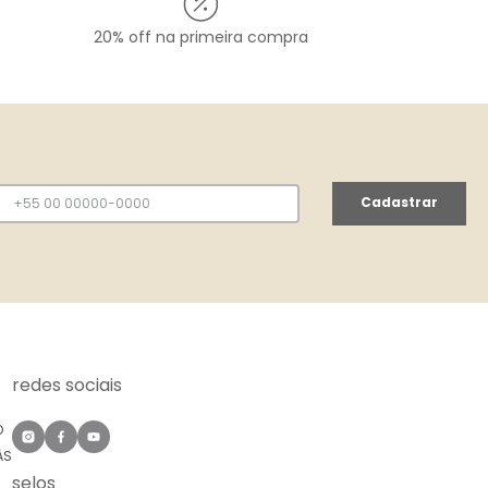
20% off na primeira compra
Cadastrar
redes sociais
O
ÀS
selos