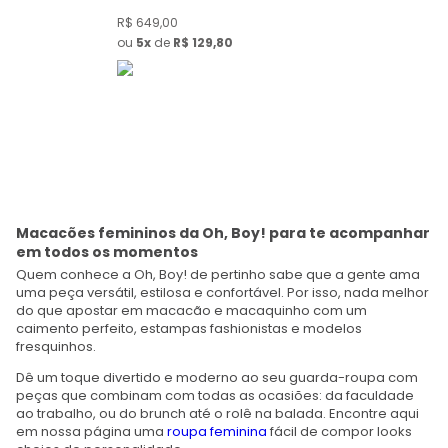
R$
649
,
00
ou
5
de
R$
129
,
80
Macacões femininos da Oh, Boy! para te acompanhar
em todos os momentos
Quem conhece a Oh, Boy! de pertinho sabe que a gente ama
uma peça versátil, estilosa e confortável. Por isso, nada melhor
do que apostar em macacão e macaquinho com um
caimento perfeito, estampas fashionistas e modelos
fresquinhos.
Dê um toque divertido e moderno ao seu guarda-roupa com
peças que combinam com todas as ocasiões: da faculdade
ao trabalho, ou do brunch até o rolê na balada. Encontre aqui
em nossa página uma
roupa feminina
fácil de compor looks