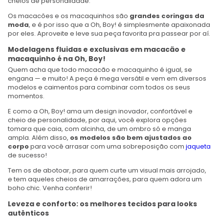
cheios de personalidade.
Os macacões e os macaquinhos são
grandes coringas da
moda
, e é por isso que a Oh, Boy! é simplesmente apaixonada
por eles. Aproveite e leve sua peça favorita pra passear por aí.
Modelagens fluidas e exclusivas em macacão e
macaquinho é na Oh, Boy!
Quem acha que todo macacão e macaquinho é igual, se
engana — e muito! A peça é mega versátil e vem em diversos
modelos e caimentos para combinar com todos os seus
momentos.
E como a Oh, Boy! ama um design inovador, confortável e
cheio de personalidade, por aqui, você explora opções
tomara que caia, com alcinha, de um ombro só e manga
ampla. Além disso,
os modelos são bem ajustados ao
corpo
para você arrasar com uma sobreposição com
jaqueta
de sucesso!
Tem os de abotoar, para quem curte um visual mais arrojado,
e tem aqueles cheios de amarrações, para quem adora um
boho chic. Venha conferir!
Leveza e conforto: os melhores tecidos para looks
autênticos