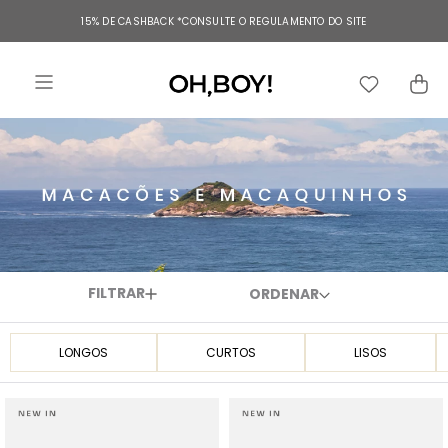
TERMOS MAIS BUSCADOS
15% DE CASHBACK
*CONSULTE O REGULAMENTO DO SITE
1
º
vestido
2
º
vestido longo
3
º
blusa
4
º
vestido midi
5
º
calça
6
º
vestido curto
7
º
tricot
FILTRAR
8
º
calça jeans
9
º
macacão
LONGOS
CURTOS
LISOS
10
º
short