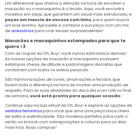
Um diferencial que chama a atenção na hora de escolher o
macacão ou o macaquinho é o tecido. Aqui, você encontra
modelos em sarja, que garantem um visual mais estruturado, e
peças em mescla de viscose com linho
, para quem busca
um look levinho. Aproveite e combine a sua peça com um mix
de
acessórios
para criar visuais surpreendentes!
Macacões e macaquinhos estampados para que te
quero <3
Com as roupas da Oh, Boy!, você nunca está básica demais!
As nossas opções de macacão e macaquinho possuem
estampas cheias de atitude e padronagens discretas que
combinam com todos os estilos pessoais.
São harmonizações de cores, amarrações e tecidos que
fazem toda a diferença na hora de montar uma produção de
respeito. Para as suas atividades do dia a dia a um rolê no final
de semana,
você está pronta para qualquer ocasião
.
Continue aqui na loja virtual da Oh, Boy! e explore as opções de
vestidos femininos
para você que ama uma peça única cheia
de estilo e autenticidade. São modelos perfeitos para curtir o
verão ou brincar com sobreposições e coturno para os dias
mais frios. Boas compras!