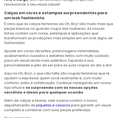
revolucionar o seu visual casual!
Calças em cores e estampas surpreendentes para
um look fashionista
É claro que as calças femininas da Oh, Boy! são muito mais que
peças básicas no guarda-roupa das mulheres. As nossas
linhas contam com cores, estampas e aplicações que
transformam as produções mais simples em um look digno de
fashionistas.
Aposte em cores vibrantes, padronagens minimalistas,
acabamentos ousados e detalhes feitos com muito cuidado
para um visual ainda mais autêntico. Expanda a sua
personalidade e jeito de ser para as suas roupas do dia a dia!
Aqui na Oh, Boy!, o que não falta são roupas femininas que te
ajudam a expressar quem você realmente é, com muito
conforto, estilo e sofisticação. Continue navegando em nossa
loja virtual e
se surpreenda com as nossas opções
versáteis e ideais para qualquer ocasião
.
Além de calças e blusas, vale a pena conferir o nosso
departamento de
jaquetas e casacos
para garantir um visual
completo e combinar com suas peças preferidas.