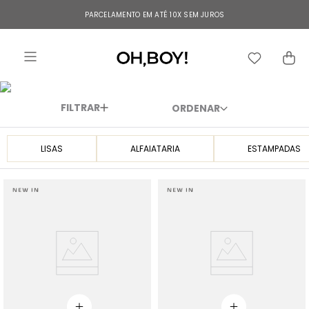
TERMOS MAIS BUSCADOS
PARCELAMENTO EM ATÉ 10X SEM JUROS
1
º
vestido
2
º
vestido longo
3
º
blusa
FILTRAR
4
º
calça
5
º
vestido midi
LISAS
ALFAIATARIA
ESTAMPADAS
6
º
vestido curto
7
º
tricot
8
º
calça jeans
9
º
short
10
º
macacão