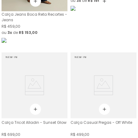
ou
3
de
R$
156
,
33
Calça Jeans Boca Reta Recortes -
Jeans
R$
459
,
00
ou
3
de
R$
153
,
00
Calça Tricot Alladin - Sunset Glow
Calça Casual Pregas - Off White
R$
699
,
00
R$
499
,
00