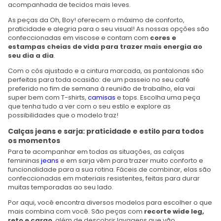
acompanhada de tecidos mais leves.
As peças da Oh, Boy! oferecem o máximo de conforto,
praticidade e alegria para o seu visual! As nossas opções são
confeccionadas em viscose e contam com
cores e
estampas cheias de vida para trazer mais energia ao
seu dia a dia
.
Com o cós ajustado e a cintura marcada, as pantalonas são
perfeitas para toda ocasião: de um passeio no seu café
preferido no fim de semana à reunião de trabalho, ela vai
super bem com T-shirts,
camisas
e tops. Escolha uma peça
que tenha tudo a ver com o seu estilo e explore as
possibilidades que o modelo traz!
Calças jeans e sarja: praticidade e estilo para todos
os momentos
Para te acompanhar em todas as situações, as calças
femininas
jeans
e em sarja vêm para trazer muito conforto e
funcionalidade para a sua rotina. Fáceis de combinar, elas são
confeccionadas em materiais resistentes, feitas para durar
muitas temporadas ao seu lado.
Por aqui, você encontra diversos modelos para escolher o que
mais combina com você. São peças com
recorte wide leg,
reto e cargo
, além de descobrir lavagens que vão