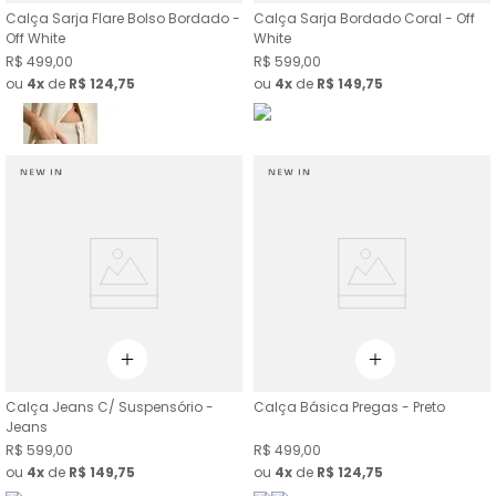
Calça Sarja Flare Bolso Bordado -
Calça Sarja Bordado Coral - Off
Off White
White
R$
499
,
00
R$
599
,
00
ou
4
de
R$
124
,
75
ou
4
de
R$
149
,
75
Calça Jeans C/ Suspensório -
Calça Básica Pregas - Preto
Jeans
R$
599
,
00
R$
499
,
00
ou
4
de
R$
149
,
75
ou
4
de
R$
124
,
75