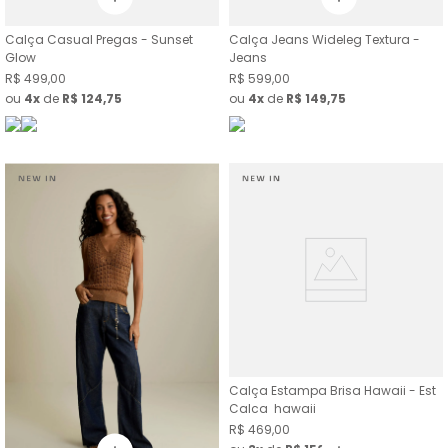
Calça Casual Pregas - Sunset
Calça Jeans Wideleg Textura -
Glow
Jeans
R$
499
,
00
R$
599
,
00
ou
4
de
R$
124
,
75
ou
4
de
R$
149
,
75
Calça Estampa Brisa Hawaii - Est
Calca hawaii
R$
469
,
00