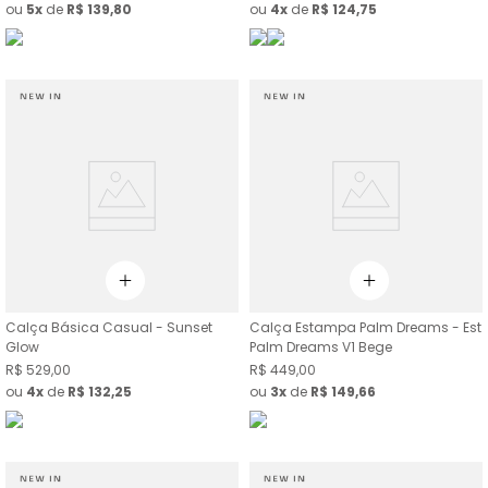
ou
5
de
R$
139
,
80
ou
4
de
R$
124
,
75
Calça Básica Casual - Sunset
Calça Estampa Palm Dreams - Est
Glow
Palm Dreams V1 Bege
R$
529
,
00
R$
449
,
00
ou
4
de
R$
132
,
25
ou
3
de
R$
149
,
66