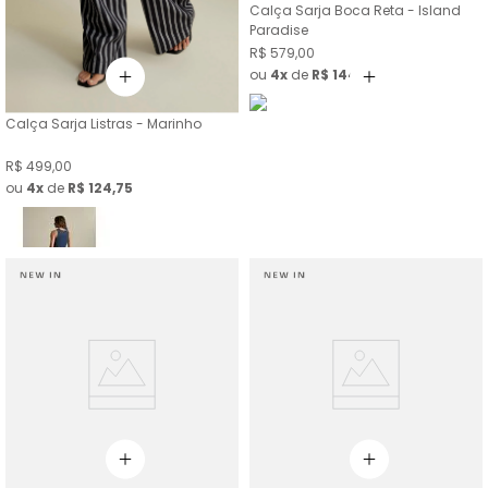
Calça Sarja Boca Reta - Island
Paradise
R$
579
,
00
ou
4
de
R$
144
,
75
Calça Sarja Listras - Marinho
R$
499
,
00
ou
4
de
R$
124
,
75