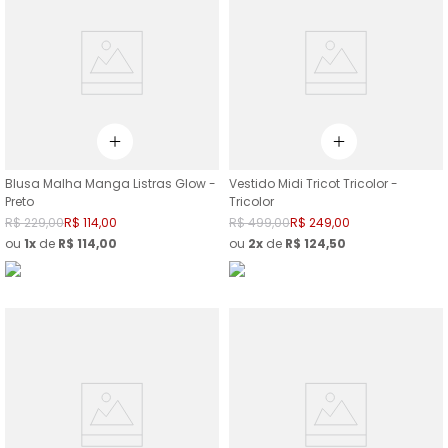
Blusa Malha Manga Listras Glow -
Vestido Midi Tricot Tricolor -
Preto
Tricolor
R$
229
,
00
R$
114
,
00
R$
499
,
00
R$
249
,
00
ou
1
de
R$
114
,
00
ou
2
de
R$
124
,
50