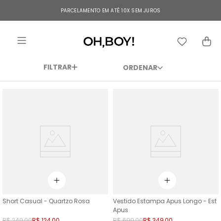
TERMOS MAIS BUSCADOS
PARCELAMENTO EM ATÉ 10X SEM JUROS
1
º
vestido
2
º
vestido longo
3
º
blusa
FILTRAR
4
º
calça
5
º
vestido midi
6
º
vestido curto
7
º
tricot
8
º
calça jeans
9
º
short
10
º
macacão
Short Casual - Quartzo Rosa
Vestido Estampa Apus Longo - Est
Apus
R$
249
,
00
R$
124
,
00
R$
699
,
00
R$
349
,
00