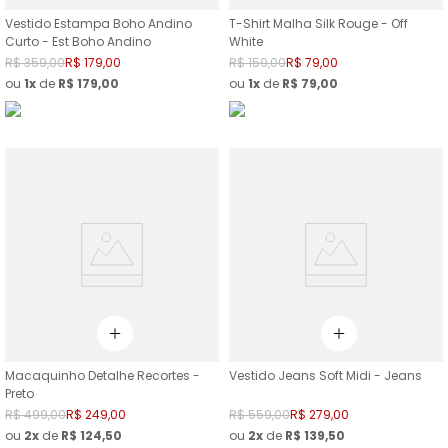
Vestido Estampa Boho Andino
T-Shirt Malha Silk Rouge - Off
Curto - Est Boho Andino
White
R$
359
,
00
R$
179
,
00
R$
159
,
00
R$
79
,
00
ou
1
de
R$
179
,
00
ou
1
de
R$
79
,
00
Macaquinho Detalhe Recortes -
Vestido Jeans Soft Midi - Jeans
Preto
R$
499
,
00
R$
249
,
00
R$
559
,
00
R$
279
,
00
ou
2
de
R$
124
,
50
ou
2
de
R$
139
,
50