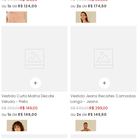
ou
1
de
R$
124
,
00
ou
2
de
R$
174
,
50
Vestido Curto Malha Decote
Vestido Jeans Recortes Camadas
Veludo - Preto
Longo - Jeans
R$
299
,
00
R$
149
,
00
R$
599
,
00
R$
299
,
00
ou
1
de
R$
149
,
00
ou
2
de
R$
149
,
50