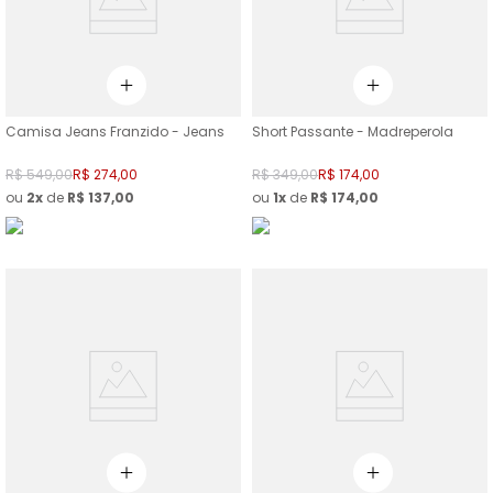
Camisa Jeans Franzido - Jeans
Short Passante - Madreperola
R$
549
,
00
R$
274
,
00
R$
349
,
00
R$
174
,
00
ou
2
de
R$
137
,
00
ou
1
de
R$
174
,
00