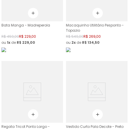
Bata Manga - Madreperola
Macaquinho Utilitário Pesponto -
Topazio
R$
459
,
00
R$
229
,
00
R$
549
,
00
R$
269
,
00
ou
1
de
R$
229
,
00
ou
2
de
R$
134
,
50
Regata Tricot Ponto Largo -
Vestido Curto Pala Decote - Preto