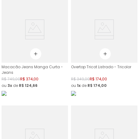
Macacão Jeans Manga Curta -
Overtop Tricot Listrado - Tricolor
Jeans
R$
749
,
00
R$
374
,
00
R$
349
,
00
R$
174
,
00
ou
3
de
R$
124
,
66
ou
1
de
R$
174
,
00