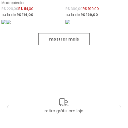
Madrepérola
R$
229
,
00
R$
114
,
00
R$
399
,
00
R$
199
,
00
ou
1
de
R$
114
,
00
ou
1
de
R$
199
,
00
mostrar mais
retire grátis em loja