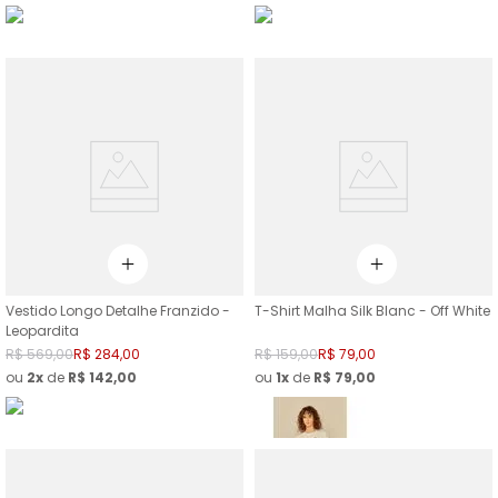
Vestido Longo Detalhe Franzido -
T-Shirt Malha Silk Blanc - Off White
Leopardita
R$
569
,
00
R$
284
,
00
R$
159
,
00
R$
79
,
00
ou
2
de
R$
142
,
00
ou
1
de
R$
79
,
00