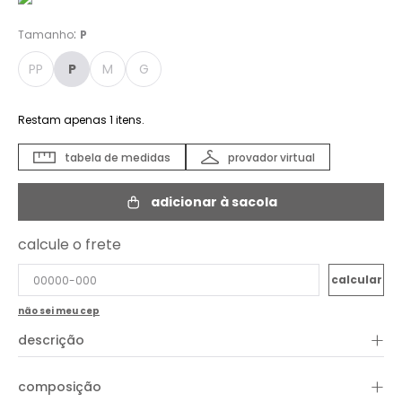
:
Tamanho
P
PP
P
M
G
Restam apenas
1
itens.
tabela de medidas
provador virtual
adicionar à sacola
calcule o frete
não sei meu cep
+
descrição
+
composição