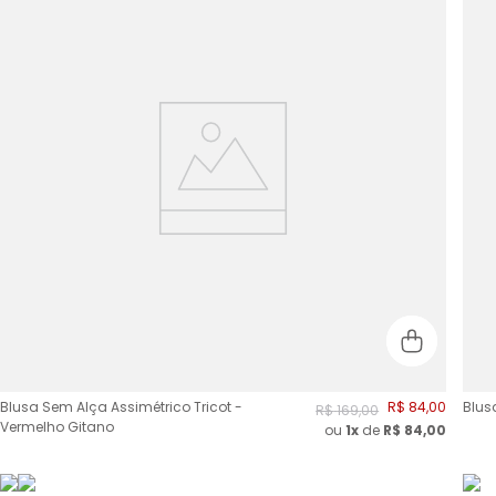
Blusa Sem Alça Assimétrico Tricot -
R$
84
,
00
Blus
R$
169
,
00
Vermelho Gitano
ou
1x
de
R$
84,00