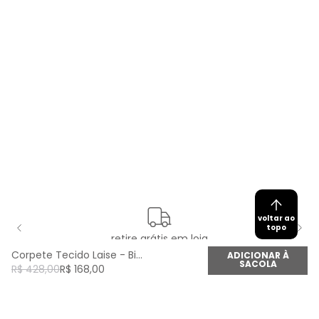
voltar ao
topo
retire grátis em loja
Corpete Tecido Laise - Bicolor
ADICIONAR À
SACOLA
R$
428
,
00
R$
168
,
00