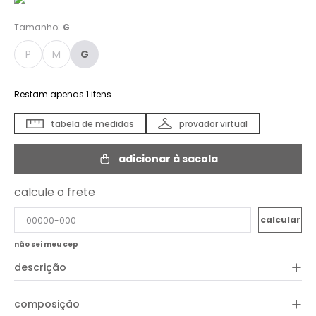
:
Tamanho
G
P
M
G
Restam apenas
1
itens.
tabela de medidas
provador virtual
adicionar à sacola
calcule o frete
não sei meu cep
+
descrição
+
composição