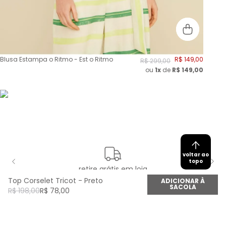
Blusa Estampa o Ritmo - Est o Ritmo
R$
149
,
00
R$
299
,
00
ou
1x
de
R$
149,00
voltar ao
topo
retire grátis em loja
Top Corselet Tricot - Preto
ADICIONAR À
SACOLA
R$
198
,
00
R$
78
,
00