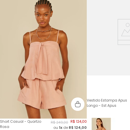
Vestido Estampa Apus
Longo - Est Apus
Short Casual - Quartzo
R$
124
,
00
R$
249
,
00
Rosa
ou
1x
de
R$
124,00