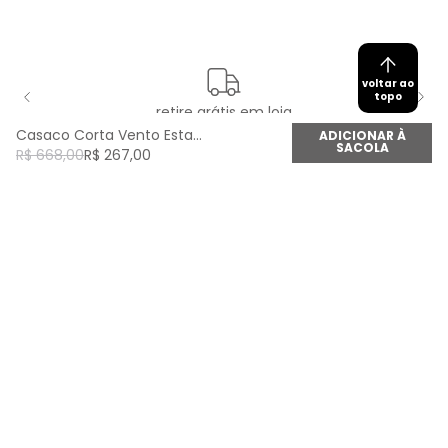
voltar ao
topo
retire grátis em loja
Casaco Corta Vento Estampa Led - Est Led
ADICIONAR À
SACOLA
R$
668
,
00
R$
267
,
00
newsletter
Cadastre seu e-mail aqui e fique por dentro de
todas as novidades!