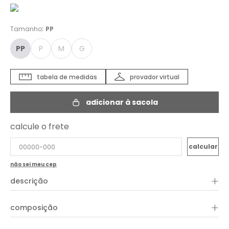
:
Tamanho
PP
PP
P
M
G
tabela de medidas
provador virtual
adicionar à sacola
calcule o frete
não sei meu cep
+
descrição
Criado com uma estampa exclusiva, o Casaco Corta Vento
+
composição
Estampa Led é uma peça descontraída e versátil para
diversas combinações. Possui mangas longas com elástico
nos punhos, capuz, fechamento frontal por zíper e um