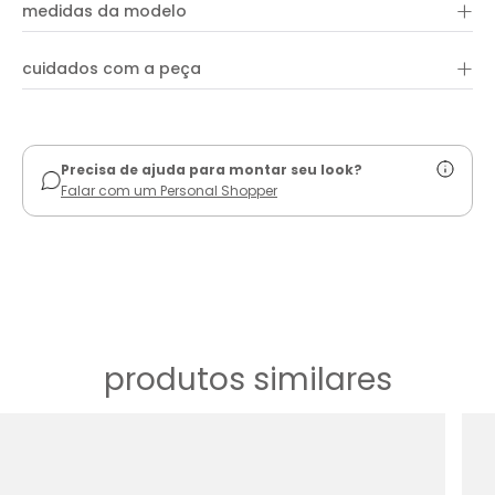
+
100% poliéster
caimento solto que garante conforto e estilo.
medidas da modelo
+
cuidados com a peça
ver guia de uso
Precisa de ajuda para montar seu look?
Falar com um Personal Shopper
produtos similares