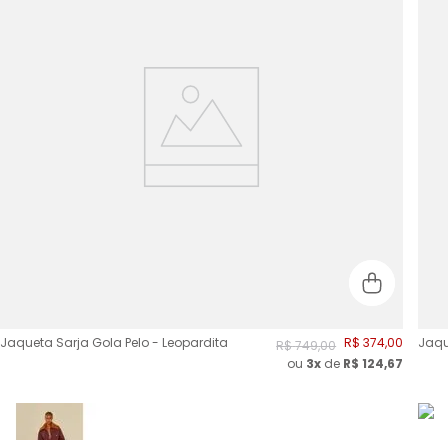
Jaqueta Sarja Gola Pelo - Leopardita
R$
374
,
00
Jaqu
R$
749
,
00
ou
3
x
de
R$
124,67