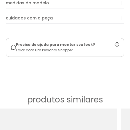
+
100% viscose
frontal, um decote em 'V' que valoriza o colo e um shape reto
medidas da modelo
que se adapta bem a diferentes silhuetas. Ideal tanto para
composições casuais quanto para ocasiões mais elegantes,
este colete é uma adição indispensável ao seu guarda-
+
cuidados com a peça
roupa.
ver guia de uso
Precisa de ajuda para montar seu look?
Falar com um Personal Shopper
produtos similares