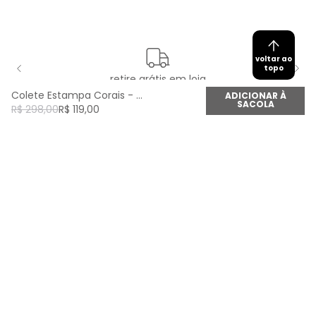
voltar ao
topo
retire grátis em loja
Colete Estampa Corais - Est Corais
ADICIONAR À
SACOLA
R$
298
,
00
R$
119
,
00
newsletter
Cadastre seu e-mail aqui e fique por dentro de
todas as novidades!