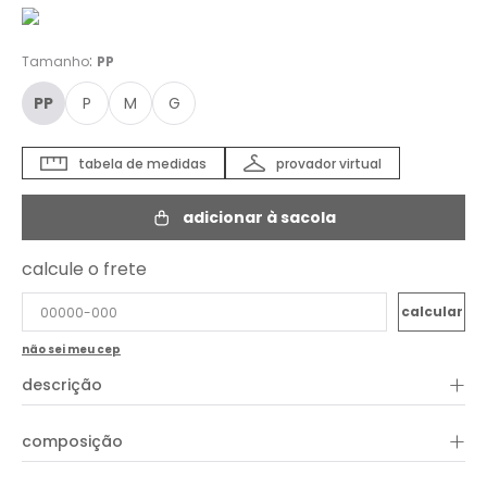
:
Tamanho
PP
PP
P
M
G
tabela de medidas
provador virtual
adicionar à sacola
calcule o frete
não sei meu cep
+
descrição
O Colete Estampa Corais é uma peça versátil e perfeita para
+
composição
criar uma variedade de looks. Confeccionado em viscose leve
e respirável, ele apresenta um comprimento cropped com
barra irregular, um botão prático para fechamento na parte