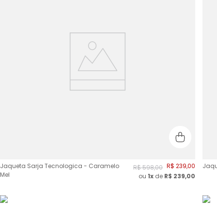
Jaqueta Sarja Tecnologica - Caramelo
R$
239
,
00
Jaqu
R$
598
,
00
Mel
ou
1x
de
R$
239,00