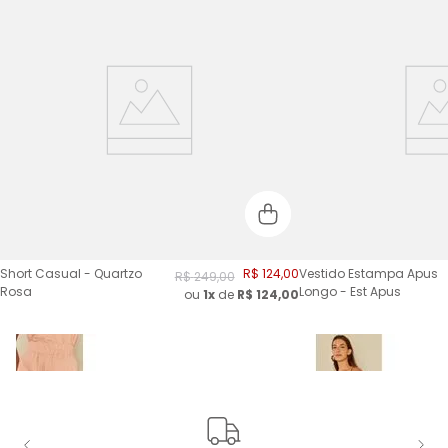
Short Casual - Quartzo
R$
124
,
00
Vestido Estampa Apus
R$
249
,
00
Rosa
Longo - Est Apus
ou
1x
de
R$
124,00