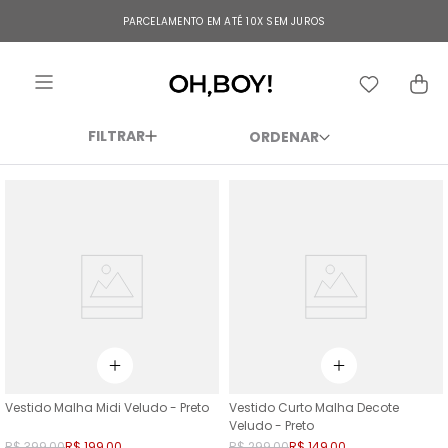
TERMOS MAIS BUSCADOS
PARCELAMENTO EM ATÉ 10X SEM JUROS
1
º
vestido
2
º
vestido longo
3
º
blusa
FILTRAR
4
º
vestido midi
5
º
calça
6
º
vestido curto
7
º
tricot
8
º
calça jeans
9
º
macacão
10
º
short
Vestido Malha Midi Veludo - Preto
Vestido Curto Malha Decote
Veludo - Preto
R$
399
,
00
R$
199
,
00
R$
299
,
00
R$
149
,
00