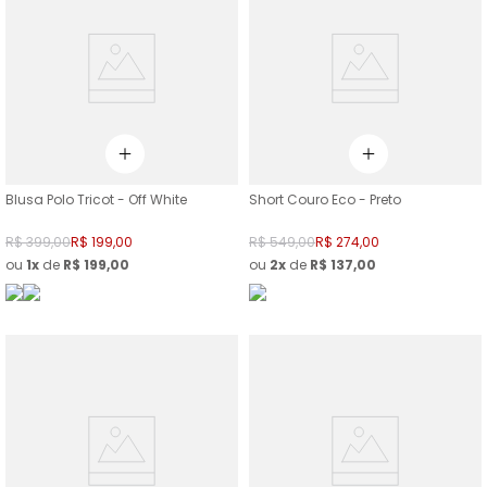
Blusa Polo Tricot - Off White
Short Couro Eco - Preto
R$
399
,
00
R$
199
,
00
R$
549
,
00
R$
274
,
00
ou
1
de
R$
199
,
00
ou
2
de
R$
137
,
00