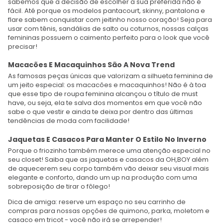
sabemos que a decisão de escolher a sua preferida não é
fácil. Até porque os modelos pantacourt, skinny, pantalona e
flare sabem conquistar com jeitinho nosso coração! Seja para
usar com tênis, sandálias de salto ou coturnos, nossas calças
femininas possuem o caimento perfeito para o look que você
precisar!
Macacões E Macaquinhos São A Nova Trend
As famosas peças únicas que valorizam a silhueta feminina de
um jeito especial: os macacões e macaquinhos! Não é à toa
que esse tipo de roupa feminina alcançou o título de must
have, ou seja, ela te salva dos momentos em que você não
sabe o que vestir e ainda te deixa por dentro das últimas
tendências de moda com facilidade!
Jaquetas E Casacos Para Manter O Estilo No Inverno
Porque o friozinho também merece uma atenção especial no
seu closet! Saiba que as jaquetas e casacos da OH,BOY além
de aquecerem seu corpo também vão deixar seu visual mais
elegante e conforto, dando um up na produção com uma
sobreposição de tirar o fôlego!
Dica de amiga: reserve um espaço no seu carrinho de
compras para nossas opções de quimono, parka, moletom e
casaco em tricot - você não irá se arrepender!