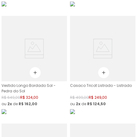
Vestido Longo Bordado Sol -
Casaco Tricot Listrado - Listrado
Pedra do Sol
R$
649
,
00
R$
324
,
00
R$
499
,
00
R$
249
,
00
ou
2
de
R$
162
,
00
ou
2
de
R$
124
,
50