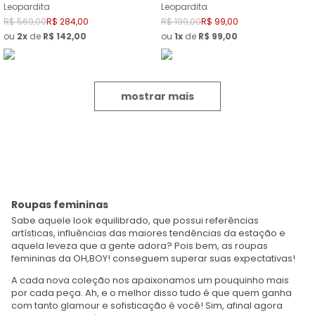
Leopardita
Leopardita
R$
569
,
00
R$
284
,
00
R$
199
,
00
R$
99
,
00
ou
2
de
R$
142
,
00
ou
1
de
R$
99
,
00
mostrar mais
Roupas femininas
Sabe aquele look equilibrado, que possui referências
artísticas, influências das maiores tendências da estação e
aquela leveza que a gente adora? Pois bem, as roupas
femininas da OH,BOY! conseguem superar suas expectativas!
A cada nova coleção nos apaixonamos um pouquinho mais
por cada peça. Ah, e o melhor disso tudo é que quem ganha
com tanto glamour e sofisticação é você! Sim, afinal agora