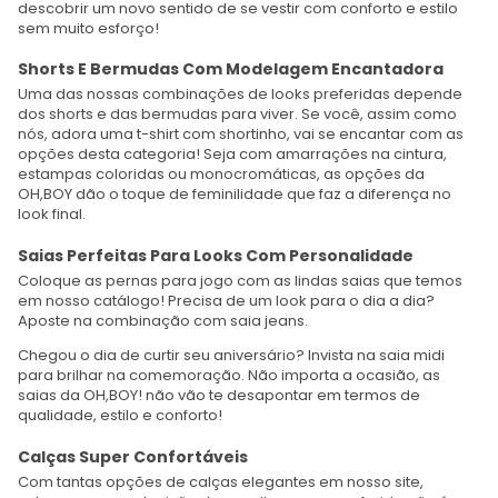
descobrir um novo sentido de se vestir com conforto e estilo
sem muito esforço!
Shorts E Bermudas Com Modelagem Encantadora
Uma das nossas combinações de looks preferidas depende
dos shorts e das bermudas para viver. Se você, assim como
nós, adora uma t-shirt com shortinho, vai se encantar com as
opções desta categoria! Seja com amarrações na cintura,
estampas coloridas ou monocromáticas, as opções da
OH,BOY dão o toque de feminilidade que faz a diferença no
look final.
Saias Perfeitas Para Looks Com Personalidade
Coloque as pernas para jogo com as lindas saias que temos
em nosso catálogo! Precisa de um look para o dia a dia?
Aposte na combinação com saia jeans.
Chegou o dia de curtir seu aniversário? Invista na saia midi
para brilhar na comemoração. Não importa a ocasião, as
saias da OH,BOY! não vão te desapontar em termos de
qualidade, estilo e conforto!
Calças Super Confortáveis
Com tantas opções de calças elegantes em nosso site,