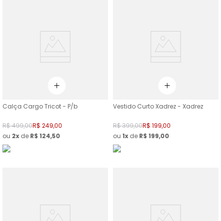
Calça Cargo Tricot - P/b
Vestido Curto Xadrez - Xadrez
R$
499
,
00
R$
249
,
00
R$
399
,
00
R$
199
,
00
ou
2
de
R$
124
,
50
ou
1
de
R$
199
,
00