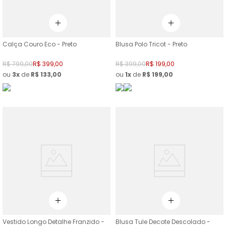
Calça Couro Eco - Preto
Blusa Polo Tricot - Preto
R$
799
,
00
R$
399
,
00
R$
399
,
00
R$
199
,
00
ou
3
de
R$
133
,
00
ou
1
de
R$
199
,
00
Vestido Longo Detalhe Franzido -
Blusa Tule Decote Descolado -