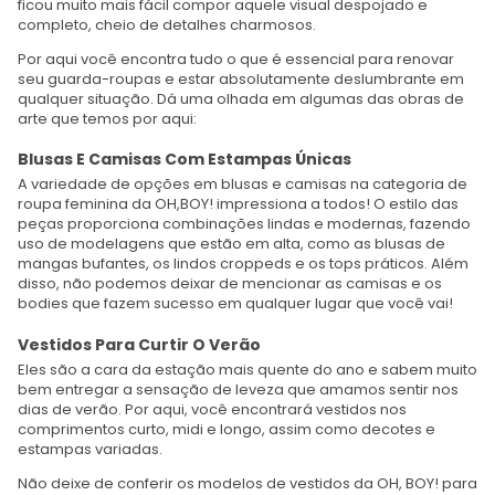
ficou muito mais fácil compor aquele visual despojado e
completo, cheio de detalhes charmosos.
Por aqui você encontra tudo o que é essencial para renovar
seu guarda-roupas e estar absolutamente deslumbrante em
qualquer situação. Dá uma olhada em algumas das obras de
arte que temos por aqui:
Blusas E Camisas Com Estampas Únicas
A variedade de opções em blusas e camisas na categoria de
roupa feminina da OH,BOY! impressiona a todos! O estilo das
peças proporciona combinações lindas e modernas, fazendo
uso de modelagens que estão em alta, como as blusas de
mangas bufantes, os lindos croppeds e os tops práticos. Além
disso, não podemos deixar de mencionar as camisas e os
bodies que fazem sucesso em qualquer lugar que você vai!
Vestidos Para Curtir O Verão
Eles são a cara da estação mais quente do ano e sabem muito
bem entregar a sensação de leveza que amamos sentir nos
dias de verão. Por aqui, você encontrará vestidos nos
comprimentos curto, midi e longo, assim como decotes e
estampas variadas.
Não deixe de conferir os modelos de vestidos da OH, BOY! para