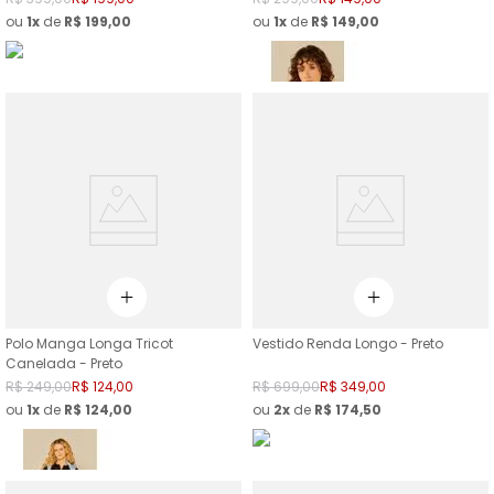
ou
1
de
R$
199
,
00
ou
1
de
R$
149
,
00
Polo Manga Longa Tricot
Vestido Renda Longo - Preto
Canelada - Preto
R$
249
,
00
R$
124
,
00
R$
699
,
00
R$
349
,
00
ou
1
de
R$
124
,
00
ou
2
de
R$
174
,
50