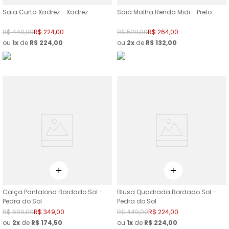
Saia Curta Xadrez - Xadrez
Saia Malha Renda Midi - Preto
R$
449
,
00
R$
224
,
00
R$
529
,
00
R$
264
,
00
ou
1
de
R$
224
,
00
ou
2
de
R$
132
,
00
Calça Pantalona Bordado Sol -
Blusa Quadrada Bordado Sol -
Pedra do Sol
Pedra do Sol
R$
699
,
00
R$
349
,
00
R$
449
,
00
R$
224
,
00
ou
2
de
R$
174
,
50
ou
1
de
R$
224
,
00