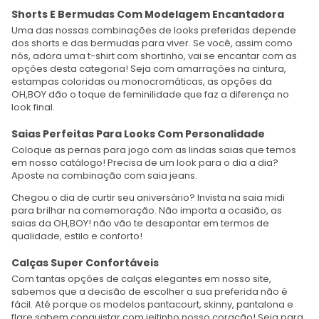
Shorts E Bermudas Com Modelagem Encantadora
Uma das nossas combinações de looks preferidas depende
dos shorts e das bermudas para viver. Se você, assim como
nós, adora uma t-shirt com shortinho, vai se encantar com as
opções desta categoria! Seja com amarrações na cintura,
estampas coloridas ou monocromáticas, as opções da
OH,BOY dão o toque de feminilidade que faz a diferença no
look final.
Saias Perfeitas Para Looks Com Personalidade
Coloque as pernas para jogo com as lindas saias que temos
em nosso catálogo! Precisa de um look para o dia a dia?
Aposte na combinação com saia jeans.
Chegou o dia de curtir seu aniversário? Invista na saia midi
para brilhar na comemoração. Não importa a ocasião, as
saias da OH,BOY! não vão te desapontar em termos de
qualidade, estilo e conforto!
Calças Super Confortáveis
Com tantas opções de calças elegantes em nosso site,
sabemos que a decisão de escolher a sua preferida não é
fácil. Até porque os modelos pantacourt, skinny, pantalona e
flare sabem conquistar com jeitinho nosso coração! Seja para