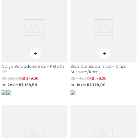
Calça Bordado Esferas - Preto C/
Saia Canelada Tricot - Cinza
Off
Sussurro/Roxo
R$
698
,
00
R$
279
,
00
R$
448
,
00
R$
179
,
00
ou
2
de
R$
139
,
50
ou
1
de
R$
179
,
00