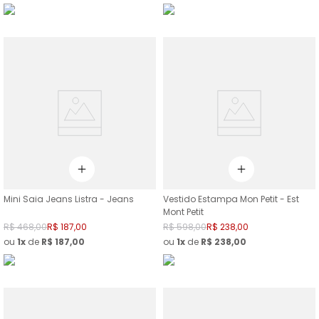
Mini Saia Jeans Listra - Jeans
Vestido Estampa Mon Petit - Est
Mont Petit
R$
468
,
00
R$
187
,
00
R$
598
,
00
R$
238
,
00
ou
1
de
R$
187
,
00
ou
1
de
R$
238
,
00