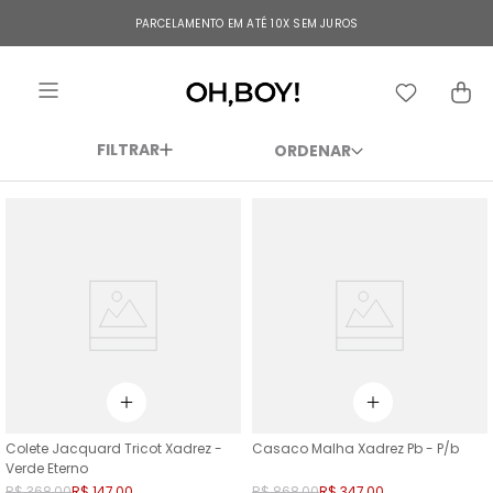
TERMOS MAIS BUSCADOS
PARCELAMENTO EM ATÉ 10X SEM JUROS
1
º
vestido
2
º
vestido longo
3
º
blusa
FILTRAR
4
º
vestido midi
5
º
calça
6
º
vestido curto
7
º
tricot
8
º
calça jeans
9
º
macacão
10
º
short
Colete Jacquard Tricot Xadrez -
Casaco Malha Xadrez Pb - P/b
Verde Eterno
R$
368
,
00
R$
147
,
00
R$
868
,
00
R$
347
,
00