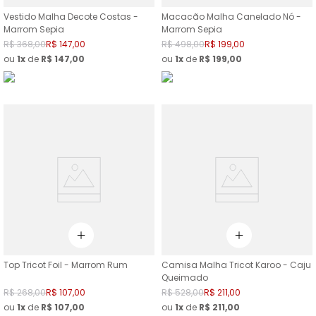
Vestido Malha Decote Costas -
Macacão Malha Canelado Nó -
Marrom Sepia
Marrom Sepia
R$
368
,
00
R$
147
,
00
R$
498
,
00
R$
199
,
00
ou
1
de
R$
147
,
00
ou
1
de
R$
199
,
00
Top Tricot Foil - Marrom Rum
Camisa Malha Tricot Karoo - Caju
Queimado
R$
268
,
00
R$
107
,
00
R$
528
,
00
R$
211
,
00
ou
1
de
R$
107
,
00
ou
1
de
R$
211
,
00