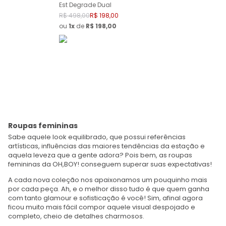
Est Degrade Dual
R$
498
,
00
R$
198
,
00
ou
1
de
R$
198
,
00
Roupas femininas
Sabe aquele look equilibrado, que possui referências
artísticas, influências das maiores tendências da estação e
aquela leveza que a gente adora? Pois bem, as roupas
femininas da OH,BOY! conseguem superar suas expectativas!
A cada nova coleção nos apaixonamos um pouquinho mais
por cada peça. Ah, e o melhor disso tudo é que quem ganha
com tanto glamour e sofisticação é você! Sim, afinal agora
ficou muito mais fácil compor aquele visual despojado e
completo, cheio de detalhes charmosos.