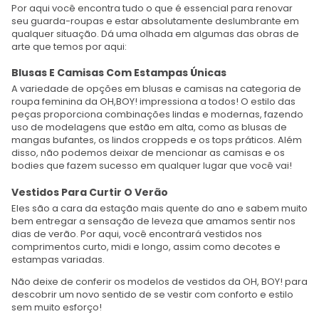
Por aqui você encontra tudo o que é essencial para renovar
seu guarda-roupas e estar absolutamente deslumbrante em
qualquer situação. Dá uma olhada em algumas das obras de
arte que temos por aqui:
Blusas E Camisas Com Estampas Únicas
A variedade de opções em blusas e camisas na categoria de
roupa feminina da OH,BOY! impressiona a todos! O estilo das
peças proporciona combinações lindas e modernas, fazendo
uso de modelagens que estão em alta, como as blusas de
mangas bufantes, os lindos croppeds e os tops práticos. Além
disso, não podemos deixar de mencionar as camisas e os
bodies que fazem sucesso em qualquer lugar que você vai!
Vestidos Para Curtir O Verão
Eles são a cara da estação mais quente do ano e sabem muito
bem entregar a sensação de leveza que amamos sentir nos
dias de verão. Por aqui, você encontrará vestidos nos
comprimentos curto, midi e longo, assim como decotes e
estampas variadas.
Não deixe de conferir os modelos de vestidos da OH, BOY! para
descobrir um novo sentido de se vestir com conforto e estilo
sem muito esforço!