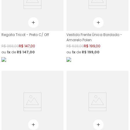
Regata Tricot - Preto C/ Off
Vestido Frente Única Bordado -
Amarelo Polen
R$
368
,
00
R$
147
,
00
R$
628
,
00
R$
199
,
00
ou
1
de
R$
147
,
00
ou
1
de
R$
199
,
00