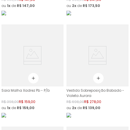
ou
1
de
R$
147
,
00
ou
2
de
R$
173
,
50
Saia Malha Xadrez Pb - P/b
Vestido Sobreposição Babado -
Violeta Aurora
R$
398
,
00
R$
159
,
00
R$
698
,
00
R$
278
,
00
ou
1
de
R$
159
,
00
ou
2
de
R$
139
,
00