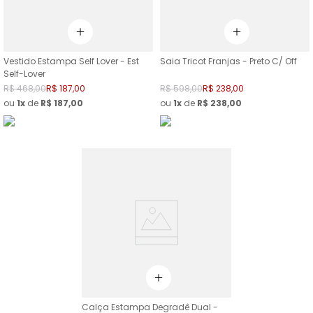
Vestido Estampa Self Lover - Est
Saia Tricot Franjas - Preto C/ Off
Self-Lover
R$
468
,
00
R$
187
,
00
R$
598
,
00
R$
238
,
00
ou
1
de
R$
187
,
00
ou
1
de
R$
238
,
00
Calça Estampa Degradê Dual -