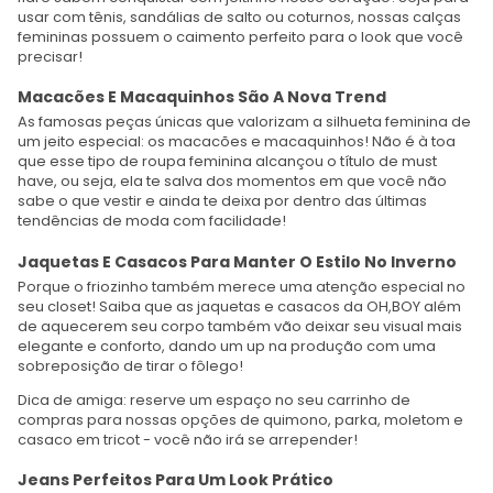
usar com tênis, sandálias de salto ou coturnos, nossas calças
femininas possuem o caimento perfeito para o look que você
precisar!
Macacões E Macaquinhos São A Nova Trend
As famosas peças únicas que valorizam a silhueta feminina de
um jeito especial: os macacões e macaquinhos! Não é à toa
que esse tipo de roupa feminina alcançou o título de must
have, ou seja, ela te salva dos momentos em que você não
sabe o que vestir e ainda te deixa por dentro das últimas
tendências de moda com facilidade!
Jaquetas E Casacos Para Manter O Estilo No Inverno
Porque o friozinho também merece uma atenção especial no
seu closet! Saiba que as jaquetas e casacos da OH,BOY além
de aquecerem seu corpo também vão deixar seu visual mais
elegante e conforto, dando um up na produção com uma
sobreposição de tirar o fôlego!
Dica de amiga: reserve um espaço no seu carrinho de
compras para nossas opções de quimono, parka, moletom e
casaco em tricot - você não irá se arrepender!
Jeans Perfeitos Para Um Look Prático