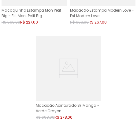
Macaquinho Estampa Mon Petit
Macacão Estampa Modern Love -
Big - Est Mont Petit Big
Est Modern Love
R$
568
,
00
R$
227
,
00
R$
668
,
00
R$
267
,
00
Macacão Acinturado S/ Manga -
Verde Crayon
R$
698
,
00
R$
278
,
00