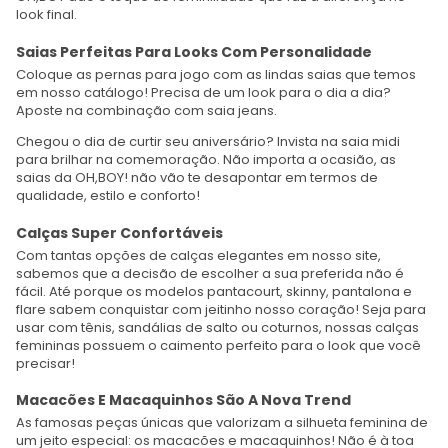
look final.
Saias Perfeitas Para Looks Com Personalidade
Coloque as pernas para jogo com as lindas saias que temos
em nosso catálogo! Precisa de um look para o dia a dia?
Aposte na combinação com saia jeans.
Chegou o dia de curtir seu aniversário? Invista na saia midi
para brilhar na comemoração. Não importa a ocasião, as
saias da OH,BOY! não vão te desapontar em termos de
qualidade, estilo e conforto!
Calças Super Confortáveis
Com tantas opções de calças elegantes em nosso site,
sabemos que a decisão de escolher a sua preferida não é
fácil. Até porque os modelos pantacourt, skinny, pantalona e
flare sabem conquistar com jeitinho nosso coração! Seja para
usar com tênis, sandálias de salto ou coturnos, nossas calças
femininas possuem o caimento perfeito para o look que você
precisar!
Macacões E Macaquinhos São A Nova Trend
As famosas peças únicas que valorizam a silhueta feminina de
um jeito especial: os macacões e macaquinhos! Não é à toa