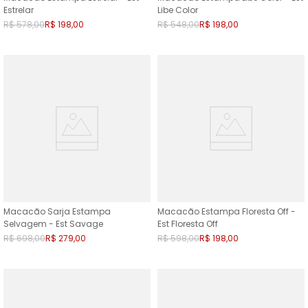
Estrelar
Libe Color
R$
578
,
00
R$
198
,
00
R$
548
,
00
R$
198
,
00
Macacão Sarja Estampa
Macacão Estampa Floresta Off -
Selvagem - Est Savage
Est Floresta Off
R$
698
,
00
R$
279
,
00
R$
598
,
00
R$
198
,
00