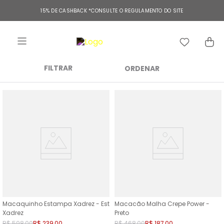
15% DE CASHBACK
*CONSULTE O REGULAMENTO DO SITE
FILTRAR
Macaquinho Estampa Xadrez - Est
Macacão Malha Crepe Power -
Xadrez
Preto
R$
598
,
00
R$
239
,
00
R$
468
,
00
R$
187
,
00