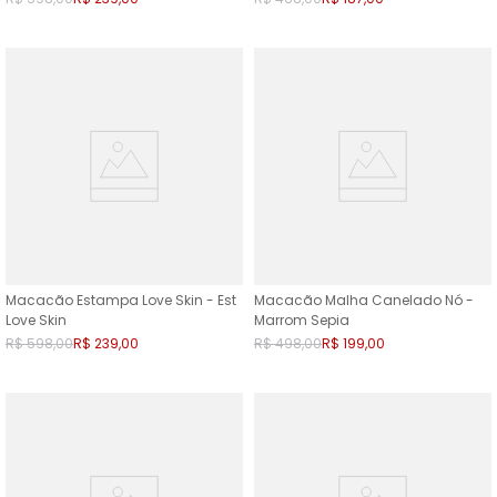
Macacão Estampa Love Skin - Est
Macacão Malha Canelado Nó -
Love Skin
Marrom Sepia
R$
598
,
00
R$
239
,
00
R$
498
,
00
R$
199
,
00