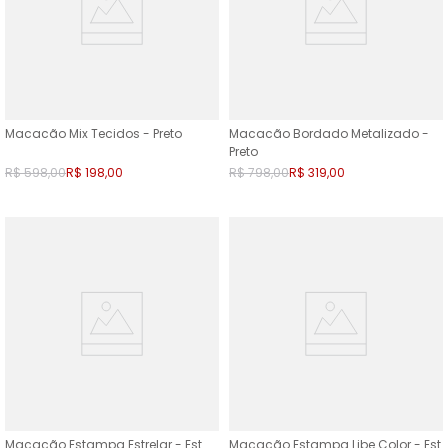
Macacão Mix Tecidos - Preto
Macacão Bordado Metalizado -
Preto
R$
598
,
00
R$
198
,
00
R$
798
,
00
R$
319
,
00
Macacão Estampa Estrelar - Est
Macacão Estampa Libe Color - Est