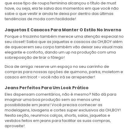
que esse tipo de roupa feminina alcançou o título de must
have, ou seja, ela te salva dos momentos em que você não
sabe o que vestir e ainda te deixa por dentro das últimas
tendências de moda com facilidade!
Jaquetas E Casacos Para Manter O Estilo No Inverno
Porque o friozinho também merece uma atenção especial no
seu closet! Saiba que as jaquetas e casacos da OH,BOY além
de aquecerem seu corpo também vão deixar seu visual mais
elegante e conforto, dando um up na produção com uma
sobreposição de tirar o fôlego!
Dica de amiga: reserve um espaço no seu carrinho de
compras para nossas opções de quimono, parka, moletom e
casaco em tricot - você não irá se arrepender!
Jeans Perfeitos Para Um Look Prático
Eles dispensam comentários, não é mesmo? Não dá para
imaginar uma boa produção sem ao menos uma
possibilidade em jeans! Você precisa conhecer as
modelagens, lavagens e cortes super exclusivos da OH,BOY!
Nesta seção, reunimos calças, shorts, saias, jaquetas e
vestidos feitos em jeans para facilitar as suas compras,
aproveite!