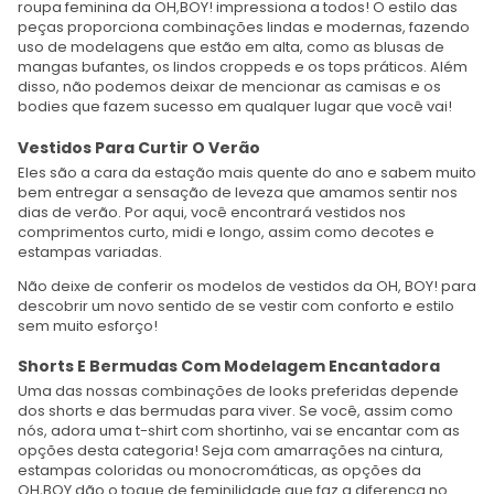
roupa feminina da OH,BOY! impressiona a todos! O estilo das
peças proporciona combinações lindas e modernas, fazendo
uso de modelagens que estão em alta, como as blusas de
mangas bufantes, os lindos croppeds e os tops práticos. Além
disso, não podemos deixar de mencionar as camisas e os
bodies que fazem sucesso em qualquer lugar que você vai!
Vestidos Para Curtir O Verão
Eles são a cara da estação mais quente do ano e sabem muito
bem entregar a sensação de leveza que amamos sentir nos
dias de verão. Por aqui, você encontrará vestidos nos
comprimentos curto, midi e longo, assim como decotes e
estampas variadas.
Não deixe de conferir os modelos de vestidos da OH, BOY! para
descobrir um novo sentido de se vestir com conforto e estilo
sem muito esforço!
Shorts E Bermudas Com Modelagem Encantadora
Uma das nossas combinações de looks preferidas depende
dos shorts e das bermudas para viver. Se você, assim como
nós, adora uma t-shirt com shortinho, vai se encantar com as
opções desta categoria! Seja com amarrações na cintura,
estampas coloridas ou monocromáticas, as opções da
OH,BOY dão o toque de feminilidade que faz a diferença no