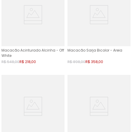
Macacão Acinturado Alcinha - Off
Macacão Sarja Bicolor - Areia
White
R$
548
,
00
R$
218
,
00
R$
898
,
00
R$
358
,
00